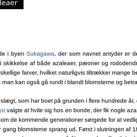
leaer
de i byen
Sukagawa
, der som navnet antyder er de
i skikkelse af både azaleaer, pæoner og rododendro
orskellige farver, hvilket naturligvis tiltrækker ma
m man kan også gå rundt i blandt blomsterne og betr
n slægt, som har boet på grunden i flere hundrede å
yo
valgte at hvile sig hos en bonde, der fik nogle az
som de kommende generationer sørgede for at vedli
r gang blomsterne sprang ud. Først i slutningen af 1