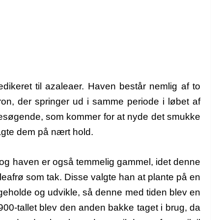
dikeret til azaleaer. Haven består nemlig af to
n, der springer ud i samme periode i løbet af
nge besøgende, som kommer for at nyde det smukke
agte dem på nært hold.
r, og haven er også temmelig gammel, idet denne
aleafrø som tak. Disse valgte han at plante på en
geholde og udvikle, så denne med tiden blev en
900-tallet blev den anden bakke taget i brug, da