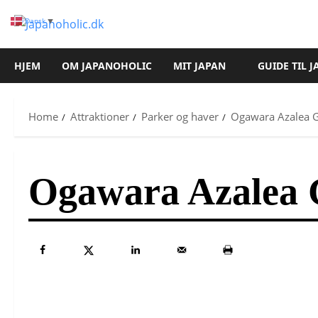
Skip
Dansk
▼
to
content
HJEM
OM JAPANOHOLIC
MIT JAPAN
GUIDE TIL 
Home
Attraktioner
Parker og haver
Ogawara Azalea 
Ogawara Azalea 