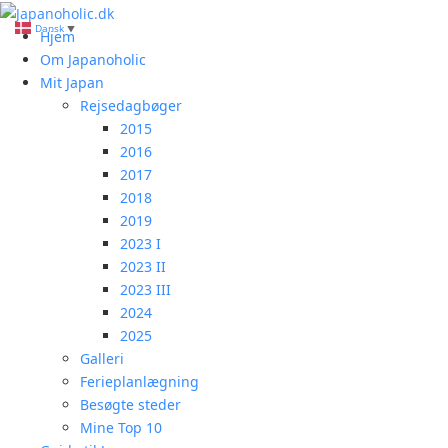
Skip
Dansk
▼
to
Primary
Hjem
content
Menu
Om Japanoholic
Mit Japan
Rejsedagbøger
2015
2016
2017
2018
2019
2023 I
2023 II
2023 III
2024
2025
Galleri
Ferieplanlægning
Besøgte steder
Mine Top 10