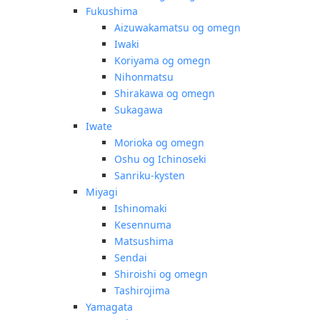
Fukushima
Aizuwakamatsu og omegn
Iwaki
Koriyama og omegn
Nihonmatsu
Shirakawa og omegn
Sukagawa
Iwate
Morioka og omegn
Oshu og Ichinoseki
Sanriku-kysten
Miyagi
Ishinomaki
Kesennuma
Matsushima
Sendai
Shiroishi og omegn
Tashirojima
Yamagata