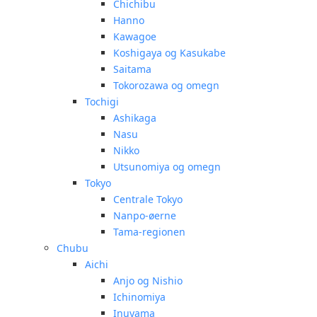
Chichibu
Hanno
Kawagoe
Koshigaya og Kasukabe
Saitama
Tokorozawa og omegn
Tochigi
Ashikaga
Nasu
Nikko
Utsunomiya og omegn
Tokyo
Centrale Tokyo
Nanpo-øerne
Tama-regionen
Chubu
Aichi
Anjo og Nishio
Ichinomiya
Inuyama