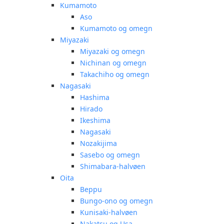
Kumamoto
Aso
Kumamoto og omegn
Miyazaki
Miyazaki og omegn
Nichinan og omegn
Takachiho og omegn
Nagasaki
Hashima
Hirado
Ikeshima
Nagasaki
Nozakijima
Sasebo og omegn
Shimabara-halvøen
Oita
Beppu
Bungo-ono og omegn
Kunisaki-halvøen
Nakatsu og Usa