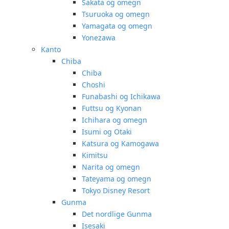
Sakata og omegn
Tsuruoka og omegn
Yamagata og omegn
Yonezawa
Kanto
Chiba
Chiba
Choshi
Funabashi og Ichikawa
Futtsu og Kyonan
Ichihara og omegn
Isumi og Otaki
Katsura og Kamogawa
Kimitsu
Narita og omegn
Tateyama og omegn
Tokyo Disney Resort
Gunma
Det nordlige Gunma
Isesaki