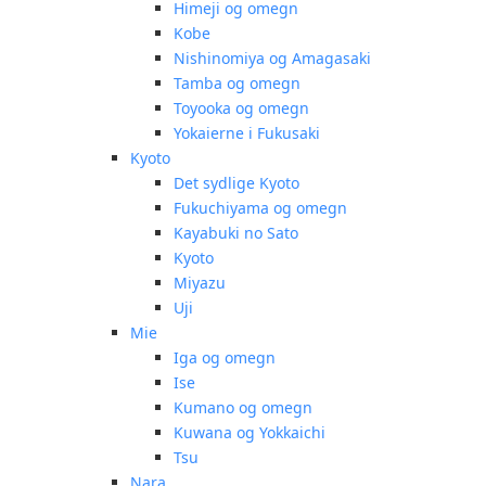
Himeji og omegn
Kobe
Nishinomiya og Amagasaki
Tamba og omegn
Toyooka og omegn
Yokaierne i Fukusaki
Kyoto
Det sydlige Kyoto
Fukuchiyama og omegn
Kayabuki no Sato
Kyoto
Miyazu
Uji
Mie
Iga og omegn
Ise
Kumano og omegn
Kuwana og Yokkaichi
Tsu
Nara