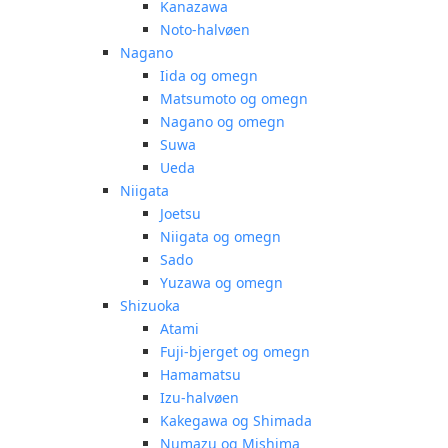
Kanazawa
Noto-halvøen
Nagano
Iida og omegn
Matsumoto og omegn
Nagano og omegn
Suwa
Ueda
Niigata
Joetsu
Niigata og omegn
Sado
Yuzawa og omegn
Shizuoka
Atami
Fuji-bjerget og omegn
Hamamatsu
Izu-halvøen
Kakegawa og Shimada
Numazu og Mishima