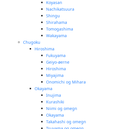
Koyasan
Nachikatsuura
Shingu
Shirahama
Tomogashima
Wakayama
Chugoku
Hiroshima
Fukuyama
Geiyo-øerne
Hiroshima
Miyajima
Onomichi og Mihara
Okayama
Inujima
Kurashiki
Niimi og omegn
Okayama
Takahashi og omegn
Tsuyama og omegn