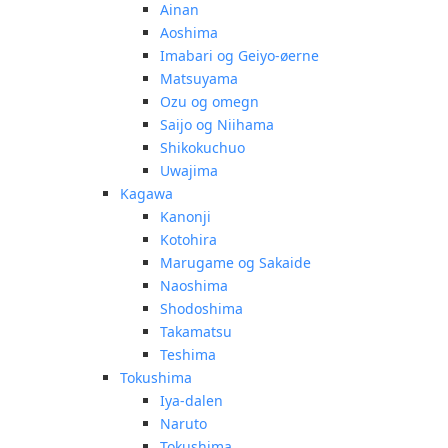
Ainan
Aoshima
Imabari og Geiyo-øerne
Matsuyama
Ozu og omegn
Saijo og Niihama
Shikokuchuo
Uwajima
Kagawa
Kanonji
Kotohira
Marugame og Sakaide
Naoshima
Shodoshima
Takamatsu
Teshima
Tokushima
Iya-dalen
Naruto
Tokushima