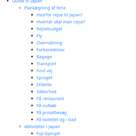
Guide til Japan
Planlægning af ferie
Hvorfor rejse til Japan?
Hvornår skal man rejse?
Rejsebudget
Fly
Overnatning
Forberedelser
Bagage
Transport
Find vej
Sproget
Etikette
Sikkerhed
På restaurant
På indkøb
På privatbesøg
På toilettet og i bad
Aktiviteter i Japan
Fuji-bjerget