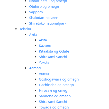
Noboribetsu og omegn
Obihiro og omegn
Sapporo
Shakotan-halvøen
Shiretoko nationalpark
Tohoku
Akita
Akita
Kazuno
Kitaakita og Odate
Shirakami Sanchi
Yokote
Aomori
Aomori
Goshogawara og omegn
Hachinohe og omegn
Hirosaki og omegn
Sannohe og omegn
Shirakami Sanchi
Towada og omegn