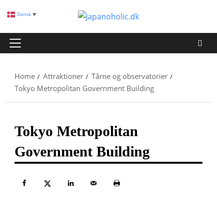
Skip
Dansk
▼
to
content
Primary
Menu
Home
Attraktioner
Tårne og observatorier
Tokyo Metropolitan Government Building
Tokyo Metropolitan
Government Building