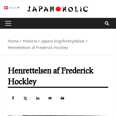
Skip
Dansk
▼
to
content
Primary
Menu
Home
Historie
Japans krigsforbrydelser
Henrettelsen af Frederick Hockley
Henrettelsen af Frederick
Hockley