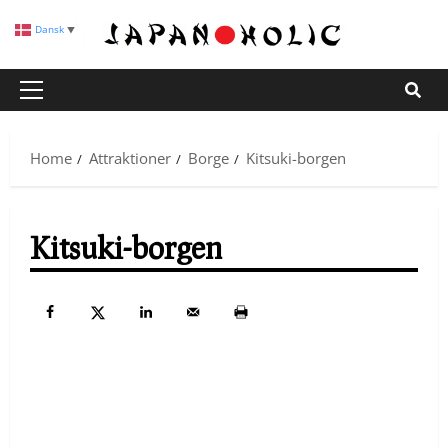
Skip
Dansk
▼
to
content
Primary
Menu
Home
Attraktioner
Borge
Kitsuki-borgen
Kitsuki-borgen