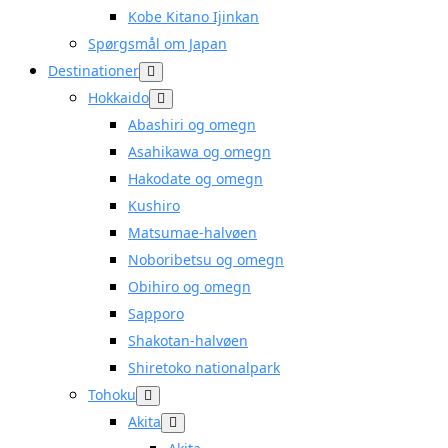
Kobe Kitano Ijinkan
Spørgsmål om Japan
Destinationer
Hokkaido
Abashiri og omegn
Asahikawa og omegn
Hakodate og omegn
Kushiro
Matsumae-halvøen
Noboribetsu og omegn
Obihiro og omegn
Sapporo
Shakotan-halvøen
Shiretoko nationalpark
Tohoku
Akita