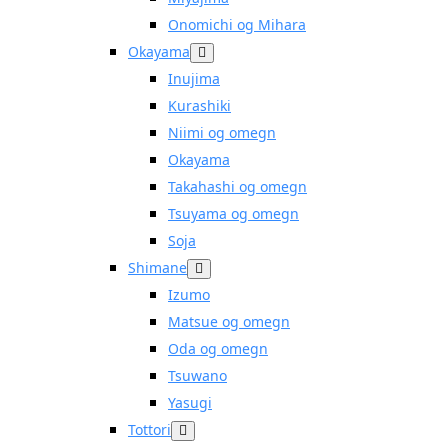
Onomichi og Mihara
Okayama
Inujima
Kurashiki
Niimi og omegn
Okayama
Takahashi og omegn
Tsuyama og omegn
Soja
Shimane
Izumo
Matsue og omegn
Oda og omegn
Tsuwano
Yasugi
Tottori