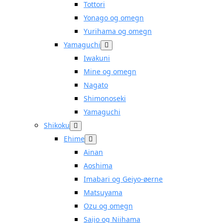
Tottori
Yonago og omegn
Yurihama og omegn
Yamaguchi
Iwakuni
Mine og omegn
Nagato
Shimonoseki
Yamaguchi
Shikoku
Ehime
Ainan
Aoshima
Imabari og Geiyo-øerne
Matsuyama
Ozu og omegn
Saijo og Niihama