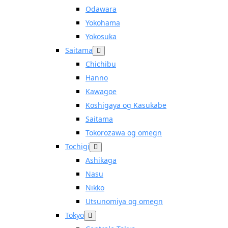
Odawara
Yokohama
Yokosuka
Saitama
Chichibu
Hanno
Kawagoe
Koshigaya og Kasukabe
Saitama
Tokorozawa og omegn
Tochigi
Ashikaga
Nasu
Nikko
Utsunomiya og omegn
Tokyo