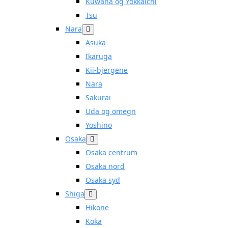
Kuwana og Yokkaichi
Tsu
Nara
Asuka
Ikaruga
Kii-bjergene
Nara
Sakurai
Uda og omegn
Yoshino
Osaka
Osaka centrum
Osaka nord
Osaka syd
Shiga
Hikone
Koka