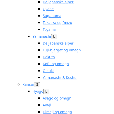
De japanske alper
Oyabe
Suganuma
Takaoka og Imizu
Toyama
Yamanashi
De japanske alper
Fuji-bjerget og omegn
Hokuto
Kofu og omegn
Otsuki
Yamanashi & Koshu
Kansai
Hyogo
Asago og omegn
Avaji
Himeji og omegn