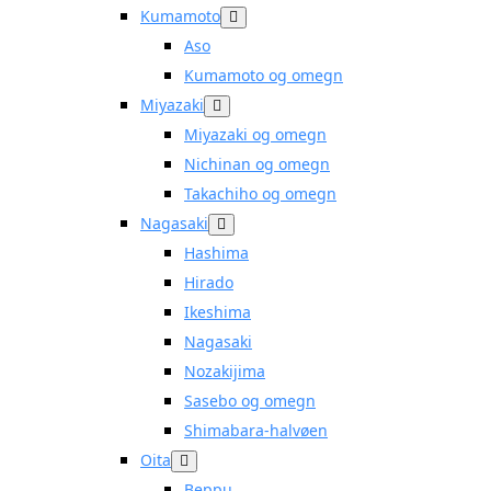
Kumamoto
Aso
Kumamoto og omegn
Miyazaki
Miyazaki og omegn
Nichinan og omegn
Takachiho og omegn
Nagasaki
Hashima
Hirado
Ikeshima
Nagasaki
Nozakijima
Sasebo og omegn
Shimabara-halvøen
Oita
Beppu