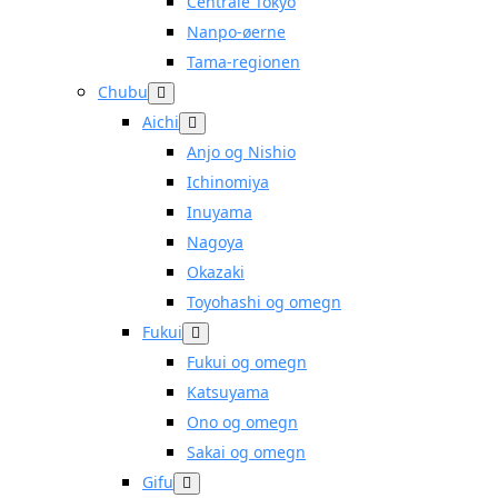
Centrale Tokyo
Nanpo-øerne
Tama-regionen
Chubu
Aichi
Anjo og Nishio
Ichinomiya
Inuyama
Nagoya
Okazaki
Toyohashi og omegn
Fukui
Fukui og omegn
Katsuyama
Ono og omegn
Sakai og omegn
Gifu