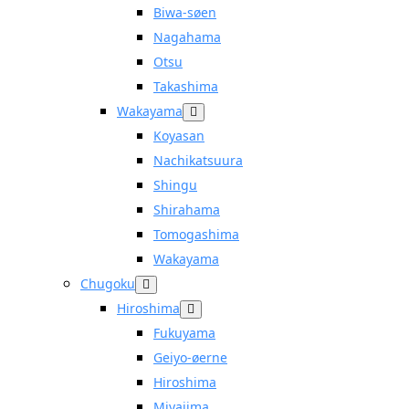
Biwa-søen
Nagahama
Otsu
Takashima
Wakayama
Koyasan
Nachikatsuura
Shingu
Shirahama
Tomogashima
Wakayama
Chugoku
Hiroshima
Fukuyama
Geiyo-øerne
Hiroshima
Miyajima