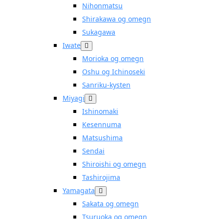
Nihonmatsu
Shirakawa og omegn
Sukagawa
Iwate
Morioka og omegn
Oshu og Ichinoseki
Sanriku-kysten
Miyagi
Ishinomaki
Kesennuma
Matsushima
Sendai
Shiroishi og omegn
Tashirojima
Yamagata
Sakata og omegn
Tsuruoka og omegn