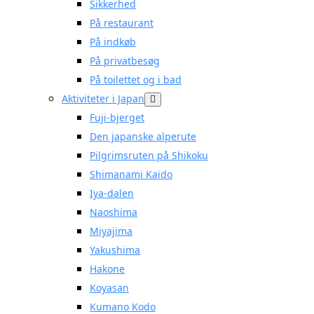
Sikkerhed
På restaurant
På indkøb
På privatbesøg
På toilettet og i bad
Aktiviteter i Japan
Fuji-bjerget
Den japanske alperute
Pilgrimsruten på Shikoku
Shimanami Kaido
Iya-dalen
Naoshima
Miyajima
Yakushima
Hakone
Koyasan
Kumano Kodo