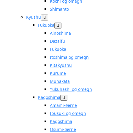
Kochi og omegn
Shimanto
Kyushu
Fukuoka
Ainoshima
Dazaifu
Fukuoka
Itoshima og omegn
Kitakyushu
Kurume
Munakata
Yukuhashi og omegn
Kagoshima
Amami-øerne
Ibusuki og omegn
Kagoshima
Osumi-øerne