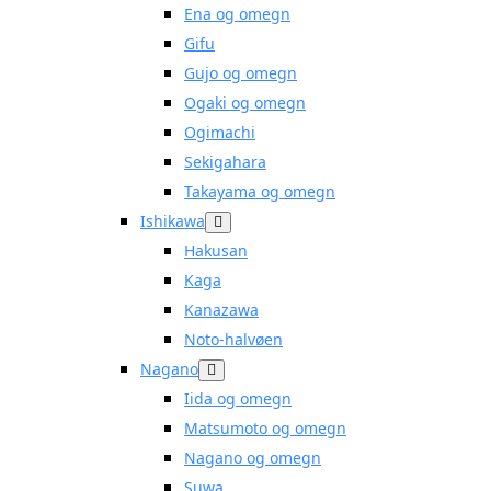
Ena og omegn
Gifu
Gujo og omegn
Ogaki og omegn
Ogimachi
Sekigahara
Takayama og omegn
Ishikawa
Hakusan
Kaga
Kanazawa
Noto-halvøen
Nagano
Iida og omegn
Matsumoto og omegn
Nagano og omegn
Suwa