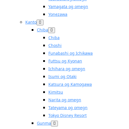
Yamagata og omegn
Yonezawa
Kanto
Chiba
Chiba
Choshi
Funabashi og Ichikawa
Futtsu og Kyonan
Ichihara og omegn
Isumi og Otaki
Katsura og Kamogawa
Kimitsu
Narita og omegn
Tateyama og omegn
Tokyo Disney Resort
Gunma