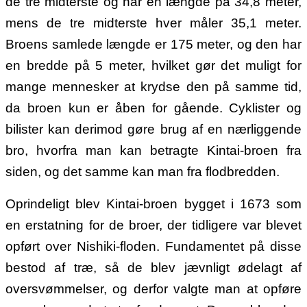
de tre midterste og har en længde på 34,8 meter,
mens de tre midterste hver måler 35,1 meter.
Broens samlede længde er 175 meter, og den har
en bredde på 5 meter, hvilket gør det muligt for
mange mennesker at krydse den på samme tid,
da broen kun er åben for gående. Cyklister og
bilister kan derimod gøre brug af en nærliggende
bro, hvorfra man kan betragte Kintai-broen fra
siden, og det samme kan man fra flodbredden.
Oprindeligt blev Kintai-broen bygget i 1673 som
en erstatning for de broer, der tidligere var blevet
opført over Nishiki-floden. Fundamentet på disse
bestod af træ, så de blev jævnligt ødelagt af
oversvømmelser, og derfor valgte man at opføre