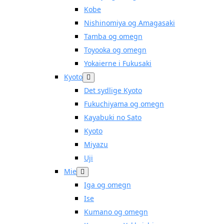
Kobe
Nishinomiya og Amagasaki
Tamba og omegn
Toyooka og omegn
Yokaierne i Fukusaki
Kyoto
Det sydlige Kyoto
Fukuchiyama og omegn
Kayabuki no Sato
Kyoto
Miyazu
Uji
Mie
Iga og omegn
Ise
Kumano og omegn