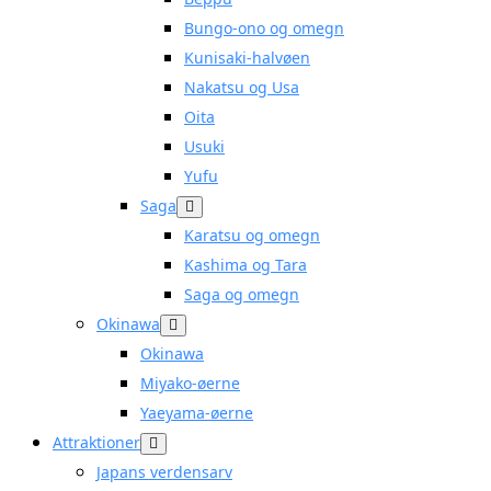
Bungo-ono og omegn
Kunisaki-halvøen
Nakatsu og Usa
Oita
Usuki
Yufu
Saga
Karatsu og omegn
Kashima og Tara
Saga og omegn
Okinawa
Okinawa
Miyako-øerne
Yaeyama-øerne
Attraktioner
Japans verdensarv