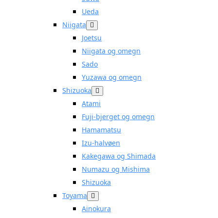
Ueda
Niigata
Joetsu
Niigata og omegn
Sado
Yuzawa og omegn
Shizuoka
Atami
Fuji-bjerget og omegn
Hamamatsu
Izu-halvøen
Kakegawa og Shimada
Numazu og Mishima
Shizuoka
Toyama
Ainokura