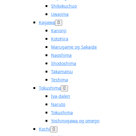
Shikokuchuo
Uwajima
Kagawa
Kanonji
Kotohira
Marugame og Sakaide
Naoshima
Shodoshima
Takamatsu
Teshima
Tokushima
Iya-dalen
Naruto
Tokushima
Yoshinogawa og omegn
Kochi