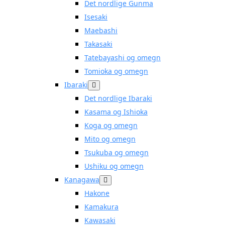
Det nordlige Gunma
Isesaki
Maebashi
Takasaki
Tatebayashi og omegn
Tomioka og omegn
Ibaraki
Det nordlige Ibaraki
Kasama og Ishioka
Koga og omegn
Mito og omegn
Tsukuba og omegn
Ushiku og omegn
Kanagawa
Hakone
Kamakura
Kawasaki