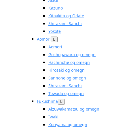
Akita
Kazuno
Kitaakita og Odate
Shirakami Sanchi
Yokote
Aomori
Aomori
Goshogawara og omegn
Hachinohe og omegn
Hirosaki og omegn
Sannohe og omegn
Shirakami Sanchi
Towada og omegn
Fukushima
Aizuwakamatsu og omegn
Iwaki
Koriyama og omegn