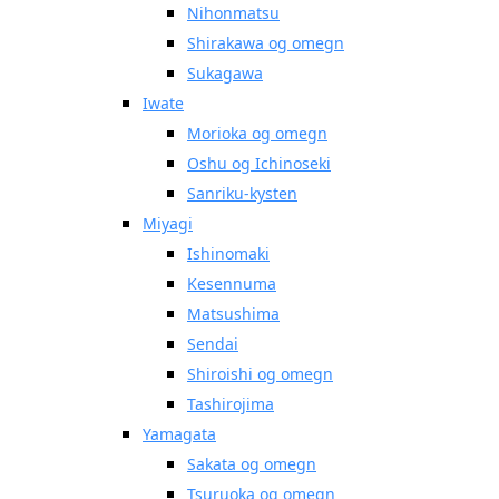
Nihonmatsu
Shirakawa og omegn
Sukagawa
Iwate
Morioka og omegn
Oshu og Ichinoseki
Sanriku-kysten
Miyagi
Ishinomaki
Kesennuma
Matsushima
Sendai
Shiroishi og omegn
Tashirojima
Yamagata
Sakata og omegn
Tsuruoka og omegn