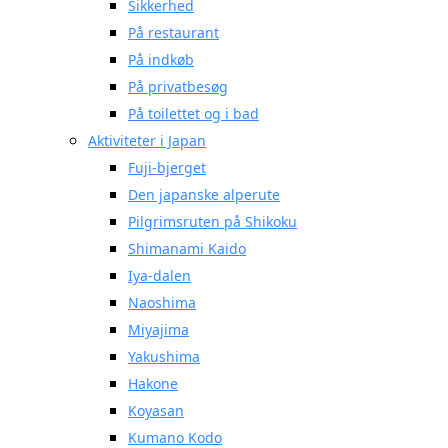
Sikkerhed
På restaurant
På indkøb
På privatbesøg
På toilettet og i bad
Aktiviteter i Japan
Fuji-bjerget
Den japanske alperute
Pilgrimsruten på Shikoku
Shimanami Kaido
Iya-dalen
Naoshima
Miyajima
Yakushima
Hakone
Koyasan
Kumano Kodo