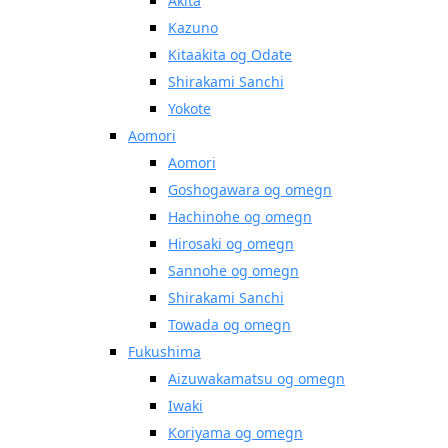
Akita
Kazuno
Kitaakita og Odate
Shirakami Sanchi
Yokote
Aomori
Aomori
Goshogawara og omegn
Hachinohe og omegn
Hirosaki og omegn
Sannohe og omegn
Shirakami Sanchi
Towada og omegn
Fukushima
Aizuwakamatsu og omegn
Iwaki
Koriyama og omegn