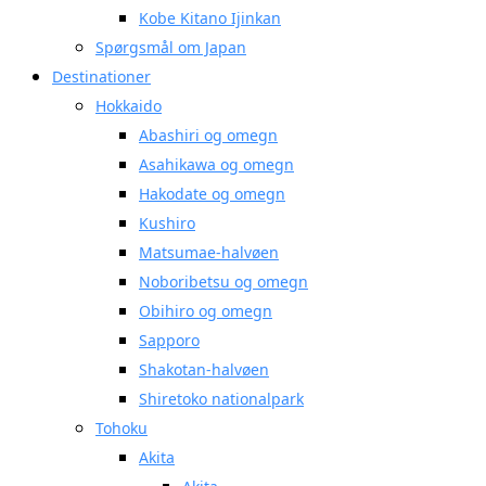
Kobe Kitano Ijinkan
Spørgsmål om Japan
Destinationer
Hokkaido
Abashiri og omegn
Asahikawa og omegn
Hakodate og omegn
Kushiro
Matsumae-halvøen
Noboribetsu og omegn
Obihiro og omegn
Sapporo
Shakotan-halvøen
Shiretoko nationalpark
Tohoku
Akita