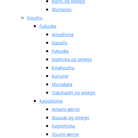
Kochi og omegn
Shimanto
Kyushu
Fukuoka
Ainoshima
Dazaifu
Fukuoka
Itoshima og omegn
Kitakyushu
Kurume
Munakata
Yukuhashi og omegn
Kagoshima
Amami-øerne
Ibusuki og omegn
Kagoshima
Osumi-øerne