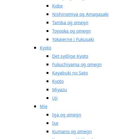
Kobe
Nishinomiya og Amagasaki
Tamba og omegn
Toyooka og omegn
Yokaierne i Fukusaki
Kyoto
Det sydlige Kyoto
Fukuchiyama og omegn
Kayabuki no Sato
Kyoto
Miyazu
Uji
Mie
Iga og omegn
Ise
Kumano og omegn