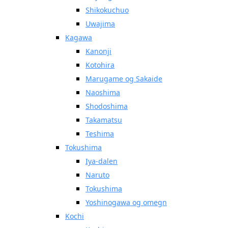
Shikokuchuo
Uwajima
Kagawa
Kanonji
Kotohira
Marugame og Sakaide
Naoshima
Shodoshima
Takamatsu
Teshima
Tokushima
Iya-dalen
Naruto
Tokushima
Yoshinogawa og omegn
Kochi