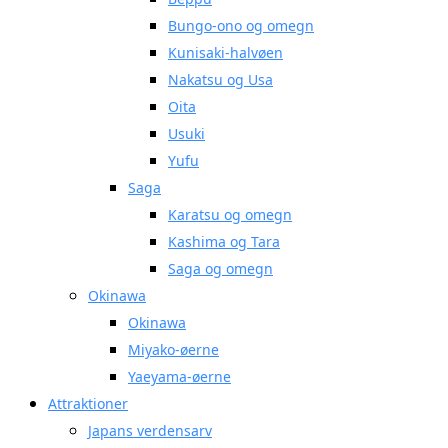
Bungo-ono og omegn
Kunisaki-halvøen
Nakatsu og Usa
Oita
Usuki
Yufu
Saga
Karatsu og omegn
Kashima og Tara
Saga og omegn
Okinawa
Okinawa
Miyako-øerne
Yaeyama-øerne
Attraktioner
Japans verdensarv