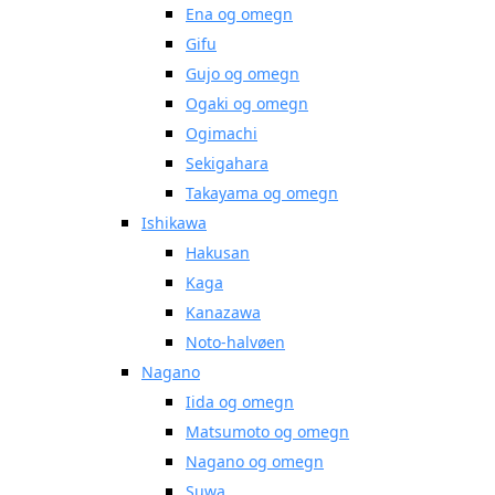
Ena og omegn
Gifu
Gujo og omegn
Ogaki og omegn
Ogimachi
Sekigahara
Takayama og omegn
Ishikawa
Hakusan
Kaga
Kanazawa
Noto-halvøen
Nagano
Iida og omegn
Matsumoto og omegn
Nagano og omegn
Suwa