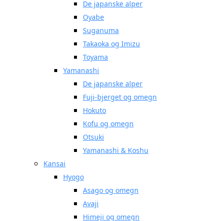
De japanske alper
Oyabe
Suganuma
Takaoka og Imizu
Toyama
Yamanashi
De japanske alper
Fuji-bjerget og omegn
Hokuto
Kofu og omegn
Otsuki
Yamanashi & Koshu
Kansai
Hyogo
Asago og omegn
Avaji
Himeji og omegn