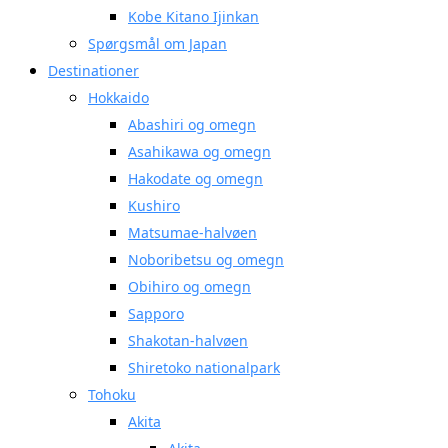
Kobe Kitano Ijinkan
Spørgsmål om Japan
Destinationer
Hokkaido
Abashiri og omegn
Asahikawa og omegn
Hakodate og omegn
Kushiro
Matsumae-halvøen
Noboribetsu og omegn
Obihiro og omegn
Sapporo
Shakotan-halvøen
Shiretoko nationalpark
Tohoku
Akita