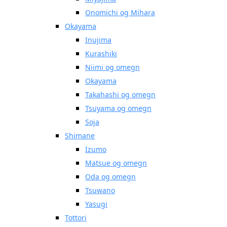
Onomichi og Mihara
Okayama
Inujima
Kurashiki
Niimi og omegn
Okayama
Takahashi og omegn
Tsuyama og omegn
Soja
Shimane
Izumo
Matsue og omegn
Oda og omegn
Tsuwano
Yasugi
Tottori