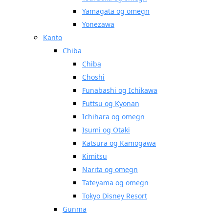
Yamagata og omegn
Yonezawa
Kanto
Chiba
Chiba
Choshi
Funabashi og Ichikawa
Futtsu og Kyonan
Ichihara og omegn
Isumi og Otaki
Katsura og Kamogawa
Kimitsu
Narita og omegn
Tateyama og omegn
Tokyo Disney Resort
Gunma