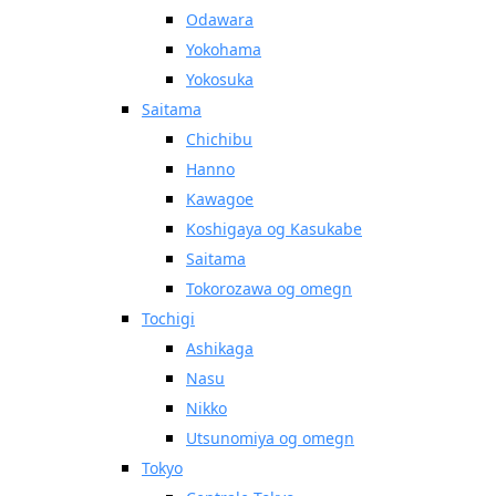
Odawara
Yokohama
Yokosuka
Saitama
Chichibu
Hanno
Kawagoe
Koshigaya og Kasukabe
Saitama
Tokorozawa og omegn
Tochigi
Ashikaga
Nasu
Nikko
Utsunomiya og omegn
Tokyo