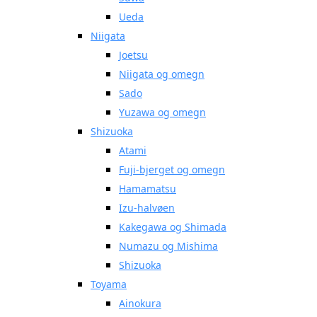
Ueda
Niigata
Joetsu
Niigata og omegn
Sado
Yuzawa og omegn
Shizuoka
Atami
Fuji-bjerget og omegn
Hamamatsu
Izu-halvøen
Kakegawa og Shimada
Numazu og Mishima
Shizuoka
Toyama
Ainokura