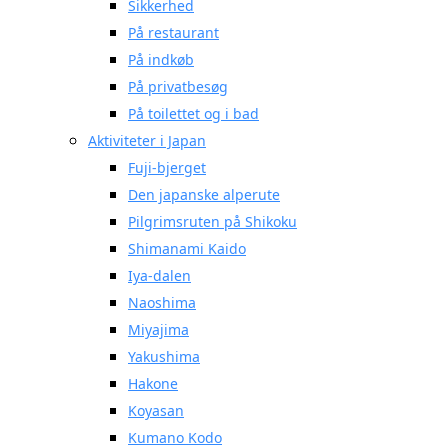
Sikkerhed
På restaurant
På indkøb
På privatbesøg
På toilettet og i bad
Aktiviteter i Japan
Fuji-bjerget
Den japanske alperute
Pilgrimsruten på Shikoku
Shimanami Kaido
Iya-dalen
Naoshima
Miyajima
Yakushima
Hakone
Koyasan
Kumano Kodo