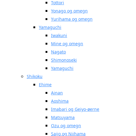
Tottori
Yonago og omegn
Yurihama og omegn
Yamaguchi
Iwakuni
Mine og omegn
Nagato
Shimonoseki
Yamaguchi
Shikoku
Ehime
Ainan
Aoshima
Imabari og Geiyo-øerne
Matsuyama
Ozu og omegn
Saijo og Niihama