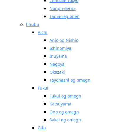
Centrale Tokyo
Nanpo-øerne
Tama-regionen
Chubu
Aichi
Anjo og Nishio
Ichinomiya
Inuyama
Nagoya
Okazaki
Toyohashi og omegn
Fukui
Fukui og omegn
Katsuyama
Ono og omegn
Sakai og omegn
Gifu