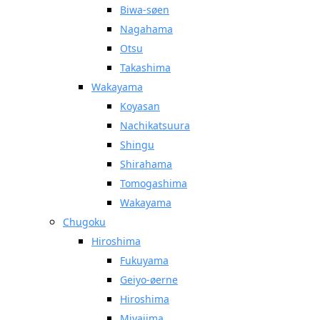
Biwa-søen
Nagahama
Otsu
Takashima
Wakayama
Koyasan
Nachikatsuura
Shingu
Shirahama
Tomogashima
Wakayama
Chugoku
Hiroshima
Fukuyama
Geiyo-øerne
Hiroshima
Miyajima