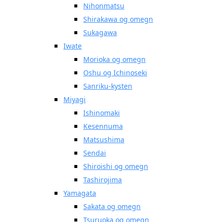
Nihonmatsu
Shirakawa og omegn
Sukagawa
Iwate
Morioka og omegn
Oshu og Ichinoseki
Sanriku-kysten
Miyagi
Ishinomaki
Kesennuma
Matsushima
Sendai
Shiroishi og omegn
Tashirojima
Yamagata
Sakata og omegn
Tsuruoka og omegn