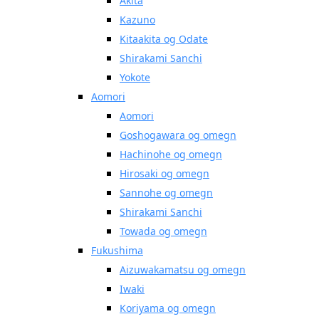
Akita
Kazuno
Kitaakita og Odate
Shirakami Sanchi
Yokote
Aomori
Aomori
Goshogawara og omegn
Hachinohe og omegn
Hirosaki og omegn
Sannohe og omegn
Shirakami Sanchi
Towada og omegn
Fukushima
Aizuwakamatsu og omegn
Iwaki
Koriyama og omegn