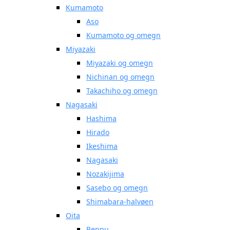
Kumamoto
Aso
Kumamoto og omegn
Miyazaki
Miyazaki og omegn
Nichinan og omegn
Takachiho og omegn
Nagasaki
Hashima
Hirado
Ikeshima
Nagasaki
Nozakijima
Sasebo og omegn
Shimabara-halvøen
Oita
Beppu