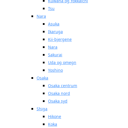
Kuwana og Yokkaichi
Tsu
Nara
Asuka
Ikaruga
Kii-bjergene
Nara
Sakurai
Uda og omegn
Yoshino
Osaka
Osaka centrum
Osaka nord
Osaka syd
Shiga
Hikone
Koka