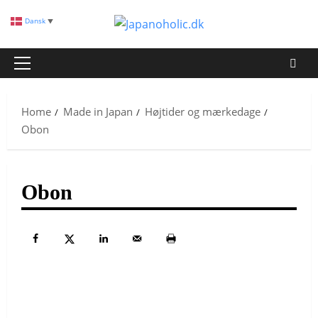
Skip
Dansk
▼
to
content
Primary
Menu
Home
Made in Japan
Højtider og mærkedage
Obon
Obon