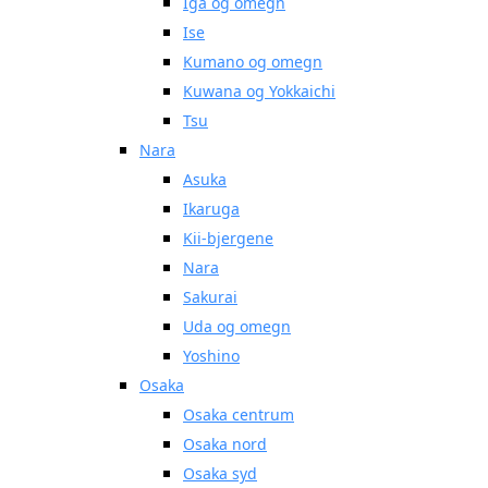
Iga og omegn
Ise
Kumano og omegn
Kuwana og Yokkaichi
Tsu
Nara
Asuka
Ikaruga
Kii-bjergene
Nara
Sakurai
Uda og omegn
Yoshino
Osaka
Osaka centrum
Osaka nord
Osaka syd