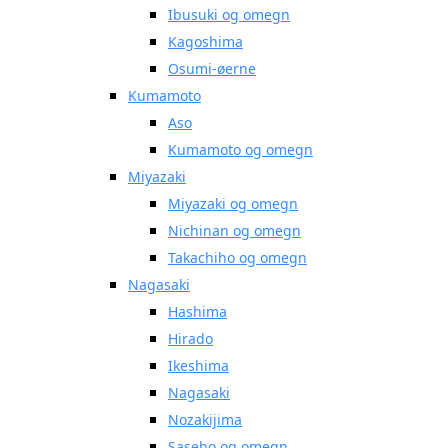
Ibusuki og omegn
Kagoshima
Osumi-øerne
Kumamoto
Aso
Kumamoto og omegn
Miyazaki
Miyazaki og omegn
Nichinan og omegn
Takachiho og omegn
Nagasaki
Hashima
Hirado
Ikeshima
Nagasaki
Nozakijima
Sasebo og omegn