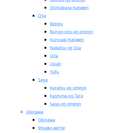
Shimabara-halvøen
Oita
Beppu
Bungo-ono og omegn
Kunisaki-halvøen
Nakatsu og Usa
Oita
Usuki
Yufu
Saga
Karatsu og omegn
Kashima og Tara
Saga og omegn
Okinawa
Okinawa
Miyako-øerne