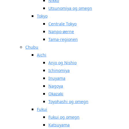
Nikko
Utsunomiya og omegn
Tokyo
Centrale Tokyo
Nanpo-øerne
Tama-regionen
Chubu
Aichi
Anjo og Nishio
Ichinomiya
Inuyama
Nagoya
Okazaki
Toyohashi og omegn
Fukui
Fukui og omegn
Katsuyama