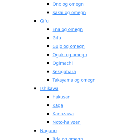
Ono og omegn
Sakai og omegn
Gifu
Ena og omegn
Gifu
Gujo og omegn
Ogaki og omegn
Ogimachi
Sekigahara
Takayama og omegn
Ishikawa
Hakusan
Kaga
Kanazawa
Noto-halvøen
Nagano
Iida og omegn