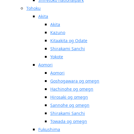
Shiretoko nationalpark
Tohoku
Akita
Akita
Kazuno
Kitaakita og Odate
Shirakami Sanchi
Yokote
Aomori
Aomori
Goshogawara og omegn
Hachinohe og omegn
Hirosaki og omegn
Sannohe og omegn
Shirakami Sanchi
Towada og omegn
Fukushima