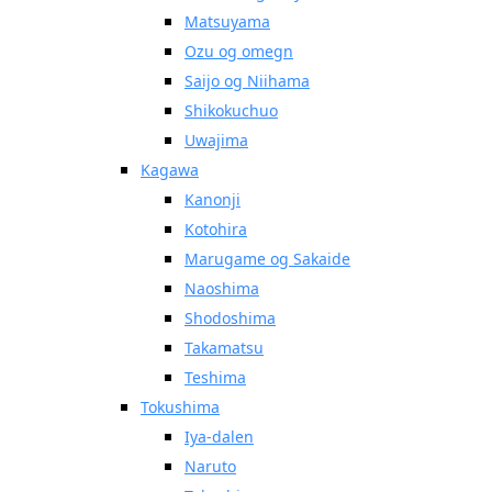
Matsuyama
Ozu og omegn
Saijo og Niihama
Shikokuchuo
Uwajima
Kagawa
Kanonji
Kotohira
Marugame og Sakaide
Naoshima
Shodoshima
Takamatsu
Teshima
Tokushima
Iya-dalen
Naruto