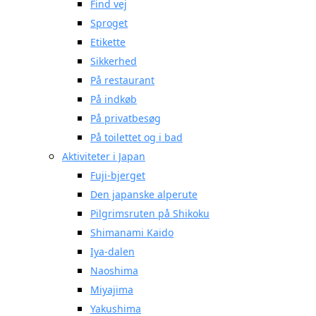
Find vej
Sproget
Etikette
Sikkerhed
På restaurant
På indkøb
På privatbesøg
På toilettet og i bad
Aktiviteter i Japan
Fuji-bjerget
Den japanske alperute
Pilgrimsruten på Shikoku
Shimanami Kaido
Iya-dalen
Naoshima
Miyajima
Yakushima