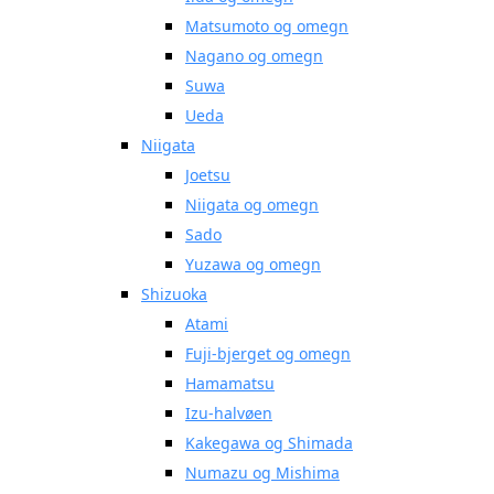
Matsumoto og omegn
Nagano og omegn
Suwa
Ueda
Niigata
Joetsu
Niigata og omegn
Sado
Yuzawa og omegn
Shizuoka
Atami
Fuji-bjerget og omegn
Hamamatsu
Izu-halvøen
Kakegawa og Shimada
Numazu og Mishima