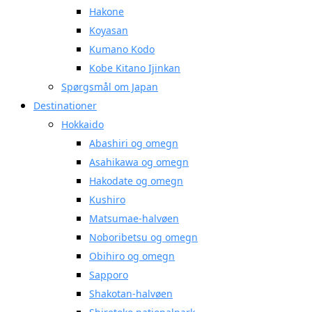
Hakone
Koyasan
Kumano Kodo
Kobe Kitano Ijinkan
Spørgsmål om Japan
Destinationer
Hokkaido
Abashiri og omegn
Asahikawa og omegn
Hakodate og omegn
Kushiro
Matsumae-halvøen
Noboribetsu og omegn
Obihiro og omegn
Sapporo
Shakotan-halvøen