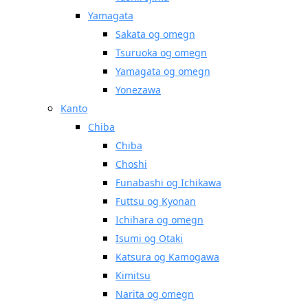
Yamagata
Sakata og omegn
Tsuruoka og omegn
Yamagata og omegn
Yonezawa
Kanto
Chiba
Chiba
Choshi
Funabashi og Ichikawa
Futtsu og Kyonan
Ichihara og omegn
Isumi og Otaki
Katsura og Kamogawa
Kimitsu
Narita og omegn