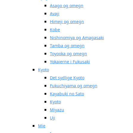
Asago og omegn
Avaji
Himeji og omegn
Kobe
Nishinomiya og Amagasaki
Tamba og omegn
Toyooka og omegn
Yokaierne i Fukusaki
Kyoto
Det sydlige Kyoto
Fukuchiyama og omegn
Kayabuki no Sato
Kyoto
Miyazu
Uji
Mie