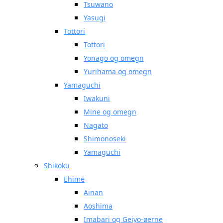
Tsuwano
Yasugi
Tottori
Tottori
Yonago og omegn
Yurihama og omegn
Yamaguchi
Iwakuni
Mine og omegn
Nagato
Shimonoseki
Yamaguchi
Shikoku
Ehime
Ainan
Aoshima
Imabari og Geiyo-øerne