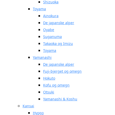
Shizuoka
Toyama
Ainokura
De japanske alper
Oyabe
Suganuma
Takaoka og Imizu
Toyama
Yamanashi
De japanske alper
Fuji-bjerget og omegn
Hokuto
Kofu og omegn
Otsuki
Yamanashi & Koshu
Kansai
Hyogo