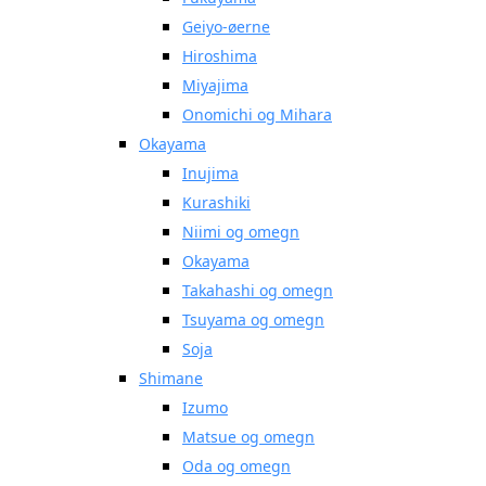
Geiyo-øerne
Hiroshima
Miyajima
Onomichi og Mihara
Okayama
Inujima
Kurashiki
Niimi og omegn
Okayama
Takahashi og omegn
Tsuyama og omegn
Soja
Shimane
Izumo
Matsue og omegn
Oda og omegn