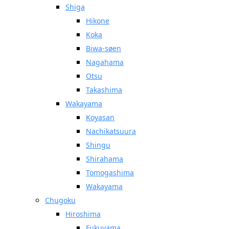
Shiga
Hikone
Koka
Biwa-søen
Nagahama
Otsu
Takashima
Wakayama
Koyasan
Nachikatsuura
Shingu
Shirahama
Tomogashima
Wakayama
Chugoku
Hiroshima
Fukuyama