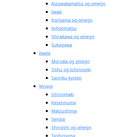
Aizuwakamatsu og omegn
Iwaki
Koriyama og omegn
Nihonmatsu
Shirakawa og omegn
Sukagawa
Iwate
Morioka og omegn
Oshu og Ichinoseki
Sanriku-kysten
Miyagi
Ishinomaki
Kesennuma
Matsushima
Sendai
Shiroishi og omegn
Tashirojima