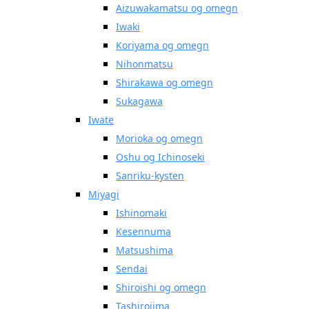
Aizuwakamatsu og omegn
Iwaki
Koriyama og omegn
Nihonmatsu
Shirakawa og omegn
Sukagawa
Iwate
Morioka og omegn
Oshu og Ichinoseki
Sanriku-kysten
Miyagi
Ishinomaki
Kesennuma
Matsushima
Sendai
Shiroishi og omegn
Tashirojima