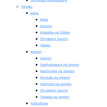
Shiretoko nationalpark
Tohoku
Akita
Akita
Kazuno
Kitaakita og Odate
Shirakami Sanchi
Yokote
Aomori
Aomori
Goshogawara og omegn
Hachinohe og omegn
Hirosaki og omegn
Sannohe og omegn
Shirakami Sanchi
Towada og omegn
Fukushima