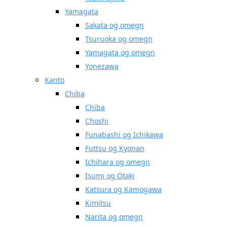
Yamagata
Sakata og omegn
Tsuruoka og omegn
Yamagata og omegn
Yonezawa
Kanto
Chiba
Chiba
Choshi
Funabashi og Ichikawa
Futtsu og Kyonan
Ichihara og omegn
Isumi og Otaki
Katsura og Kamogawa
Kimitsu
Narita og omegn