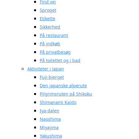
Find vej
Sproget
Etikette
Sikkerhed
På restaurant
På indkøb
På privatbesøg
På toilettet og i bad
Aktiviteter i Japan
Fuji-bjerget
Den japanske alperute
Pilgrimsruten på Shikoku
Shimanami Kaido
Iya-dalen
Naoshima
Miyajima
Yakushima