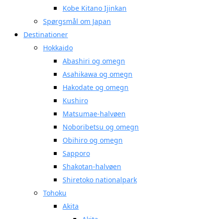
Kobe Kitano Ijinkan
Spørgsmål om Japan
Destinationer
Hokkaido
Abashiri og omegn
Asahikawa og omegn
Hakodate og omegn
Kushiro
Matsumae-halvøen
Noboribetsu og omegn
Obihiro og omegn
Sapporo
Shakotan-halvøen
Shiretoko nationalpark
Tohoku
Akita