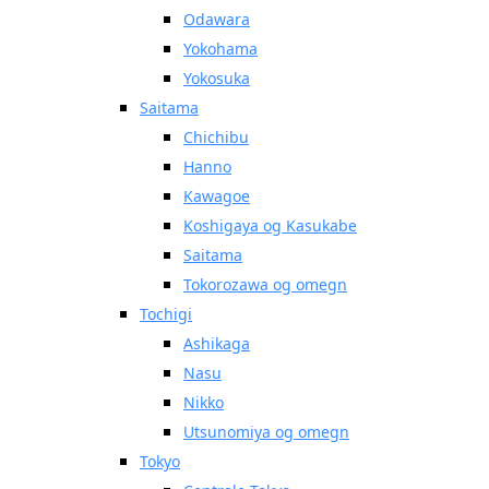
Odawara
Yokohama
Yokosuka
Saitama
Chichibu
Hanno
Kawagoe
Koshigaya og Kasukabe
Saitama
Tokorozawa og omegn
Tochigi
Ashikaga
Nasu
Nikko
Utsunomiya og omegn
Tokyo