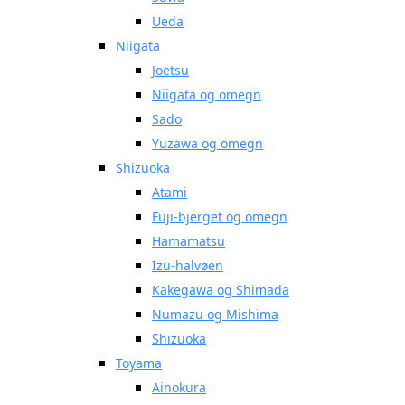
Ueda
Niigata
Joetsu
Niigata og omegn
Sado
Yuzawa og omegn
Shizuoka
Atami
Fuji-bjerget og omegn
Hamamatsu
Izu-halvøen
Kakegawa og Shimada
Numazu og Mishima
Shizuoka
Toyama
Ainokura