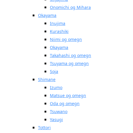
Onomichi og Mihara
Okayama
Inujima
Kurashiki
Niimi og omegn
Okayama
Takahashi og omegn
Tsuyama og omegn
Soja
Shimane
Izumo
Matsue og omegn
Oda og omegn
Tsuwano
Yasugi
Tottori