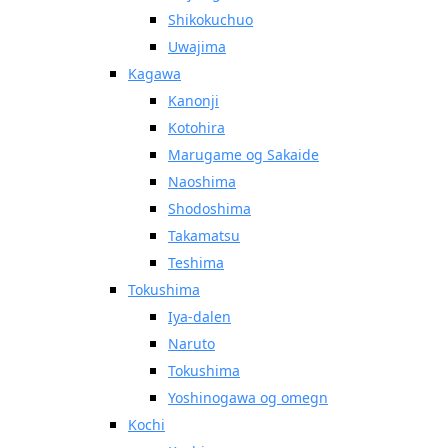
Shikokuchuo
Uwajima
Kagawa
Kanonji
Kotohira
Marugame og Sakaide
Naoshima
Shodoshima
Takamatsu
Teshima
Tokushima
Iya-dalen
Naruto
Tokushima
Yoshinogawa og omegn
Kochi