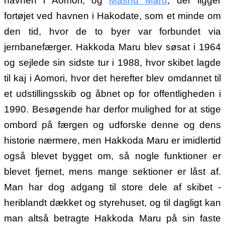
havnen i Aomori, og
Mashu Maru
, der ligger
fortøjet ved havnen i Hakodate, som et minde om
den tid, hvor de to byer var forbundet via
jernbanefærger. Hakkoda Maru blev søsat i 1964
og sejlede sin sidste tur i 1988, hvor skibet lagde
til kaj i Aomori, hvor det herefter blev omdannet til
et udstillingsskib og åbnet op for offentligheden i
1990. Besøgende har derfor mulighed for at stige
ombord på færgen og udforske denne og dens
historie nærmere, men Hakkoda Maru er imidlertid
også blevet bygget om, så nogle funktioner er
blevet fjernet, mens mange sektioner er låst af.
Man har dog adgang til store dele af skibet -
heriblandt dækket og styrehuset, og til dagligt kan
man altså betragte Hakkoda Maru på sin faste