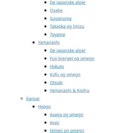
De japanske alper
Oyabe
Suganuma
Takaoka og Imizu
Toyama
Yamanashi
De japanske alper
Fuji-bjerget og omegn
Hokuto
Kofu og omegn
Otsuki
Yamanashi & Koshu
Kansai
Hyogo
Asago og omegn
Avaji
Himeji og omegn