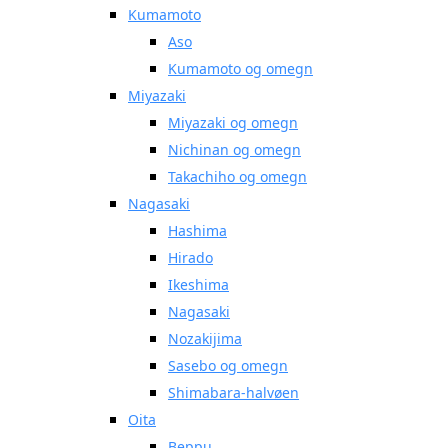
Kumamoto
Aso
Kumamoto og omegn
Miyazaki
Miyazaki og omegn
Nichinan og omegn
Takachiho og omegn
Nagasaki
Hashima
Hirado
Ikeshima
Nagasaki
Nozakijima
Sasebo og omegn
Shimabara-halvøen
Oita
Beppu