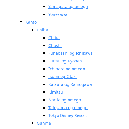
Yamagata og omegn
Yonezawa
Kanto
Chiba
Chiba
Choshi
Funabashi og Ichikawa
Futtsu og Kyonan
Ichihara og omegn
Isumi og Otaki
Katsura og Kamogawa
Kimitsu
Narita og omegn
Tateyama og omegn
Tokyo Disney Resort
Gunma