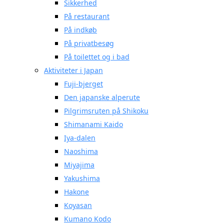
Sikkerhed
På restaurant
På indkøb
På privatbesøg
På toilettet og i bad
Aktiviteter i Japan
Fuji-bjerget
Den japanske alperute
Pilgrimsruten på Shikoku
Shimanami Kaido
Iya-dalen
Naoshima
Miyajima
Yakushima
Hakone
Koyasan
Kumano Kodo