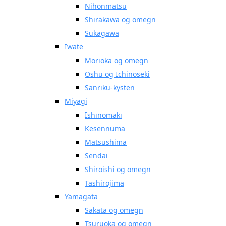
Nihonmatsu
Shirakawa og omegn
Sukagawa
Iwate
Morioka og omegn
Oshu og Ichinoseki
Sanriku-kysten
Miyagi
Ishinomaki
Kesennuma
Matsushima
Sendai
Shiroishi og omegn
Tashirojima
Yamagata
Sakata og omegn
Tsuruoka og omegn