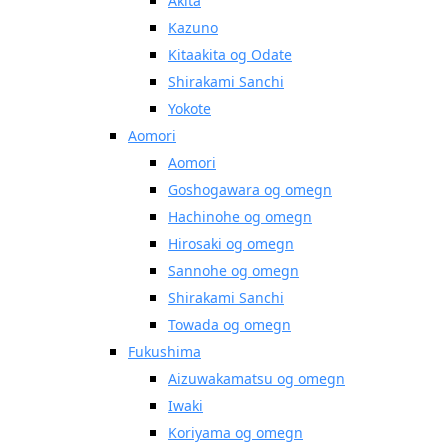
Akita
Kazuno
Kitaakita og Odate
Shirakami Sanchi
Yokote
Aomori
Aomori
Goshogawara og omegn
Hachinohe og omegn
Hirosaki og omegn
Sannohe og omegn
Shirakami Sanchi
Towada og omegn
Fukushima
Aizuwakamatsu og omegn
Iwaki
Koriyama og omegn