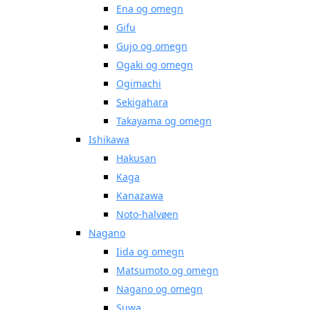
Ena og omegn
Gifu
Gujo og omegn
Ogaki og omegn
Ogimachi
Sekigahara
Takayama og omegn
Ishikawa
Hakusan
Kaga
Kanazawa
Noto-halvøen
Nagano
Iida og omegn
Matsumoto og omegn
Nagano og omegn
Suwa