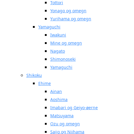
Tottori
Yonago og omegn
Yurihama og omegn
Yamaguchi
Iwakuni
Mine og omegn
Nagato
Shimonoseki
Yamaguchi
Shikoku
Ehime
Ainan
Aoshima
Imabari og Geiyo-øerne
Matsuyama
Ozu og omegn
Saijo og Niihama