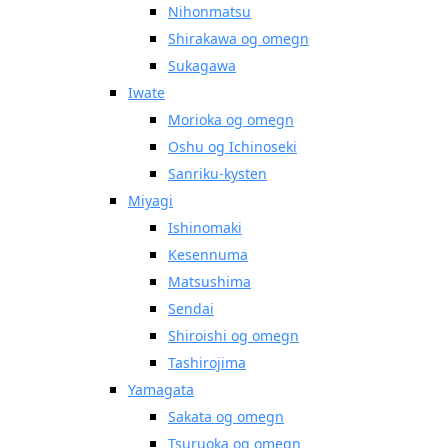
Nihonmatsu
Shirakawa og omegn
Sukagawa
Iwate
Morioka og omegn
Oshu og Ichinoseki
Sanriku-kysten
Miyagi
Ishinomaki
Kesennuma
Matsushima
Sendai
Shiroishi og omegn
Tashirojima
Yamagata
Sakata og omegn
Tsuruoka og omegn