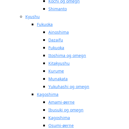
Kochi og omegn
Shimanto
Kyushu
Fukuoka
Ainoshima
Dazaifu
Fukuoka
Itoshima og omegn
Kitakyushu
Kurume
Munakata
Yukuhashi og omegn
Kagoshima
Amami-øerne
Ibusuki og omegn
Kagoshima
Osumi-øerne