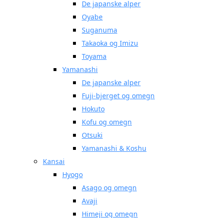
De japanske alper
Oyabe
Suganuma
Takaoka og Imizu
Toyama
Yamanashi
De japanske alper
Fuji-bjerget og omegn
Hokuto
Kofu og omegn
Otsuki
Yamanashi & Koshu
Kansai
Hyogo
Asago og omegn
Avaji
Himeji og omegn