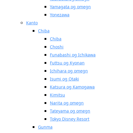
Yamagata og omegn
Yonezawa
Kanto
Chiba
Chiba
Choshi
Funabashi og Ichikawa
Futtsu og Kyonan
Ichihara og omegn
Isumi og Otaki
Katsura og Kamogawa
Kimitsu
Narita og omegn
Tateyama og omegn
Tokyo Disney Resort
Gunma