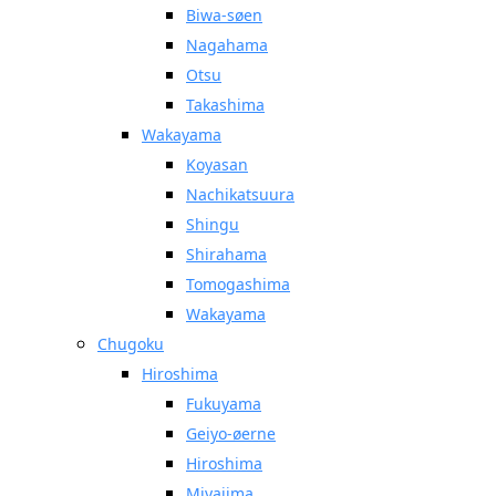
Biwa-søen
Nagahama
Otsu
Takashima
Wakayama
Koyasan
Nachikatsuura
Shingu
Shirahama
Tomogashima
Wakayama
Chugoku
Hiroshima
Fukuyama
Geiyo-øerne
Hiroshima
Miyajima