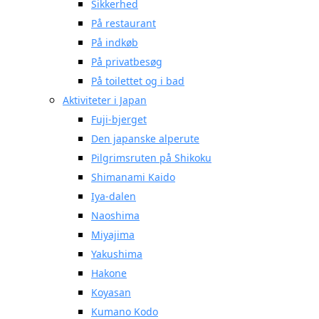
Sikkerhed
På restaurant
På indkøb
På privatbesøg
På toilettet og i bad
Aktiviteter i Japan
Fuji-bjerget
Den japanske alperute
Pilgrimsruten på Shikoku
Shimanami Kaido
Iya-dalen
Naoshima
Miyajima
Yakushima
Hakone
Koyasan
Kumano Kodo