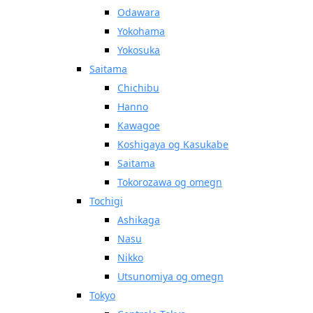
Odawara
Yokohama
Yokosuka
Saitama
Chichibu
Hanno
Kawagoe
Koshigaya og Kasukabe
Saitama
Tokorozawa og omegn
Tochigi
Ashikaga
Nasu
Nikko
Utsunomiya og omegn
Tokyo