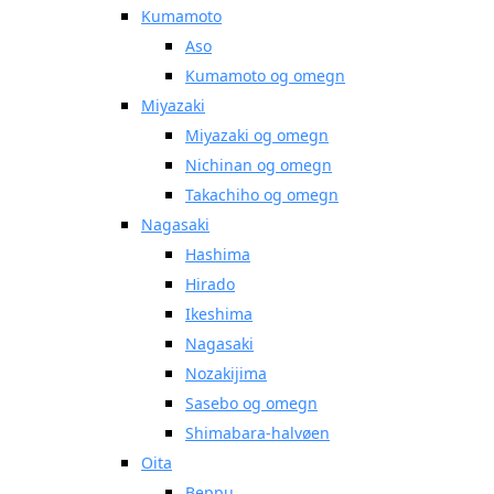
Kumamoto
Aso
Kumamoto og omegn
Miyazaki
Miyazaki og omegn
Nichinan og omegn
Takachiho og omegn
Nagasaki
Hashima
Hirado
Ikeshima
Nagasaki
Nozakijima
Sasebo og omegn
Shimabara-halvøen
Oita
Beppu