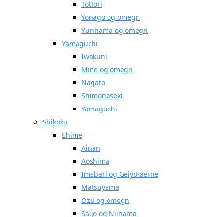
Tottori
Yonago og omegn
Yurihama og omegn
Yamaguchi
Iwakuni
Mine og omegn
Nagato
Shimonoseki
Yamaguchi
Shikoku
Ehime
Ainan
Aoshima
Imabari og Geiyo-øerne
Matsuyama
Ozu og omegn
Saijo og Niihama