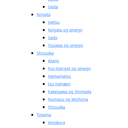
Ueda
Niigata
Joetsu
Niigata og omegn
Sado
Yuzawa og omegn
Shizuoka
Atami
Fuji-bjerget og omegn
Hamamatsu
Izu-halvøen
Kakegawa og Shimada
Numazu og Mishima
Shizuoka
Toyama
Ainokura