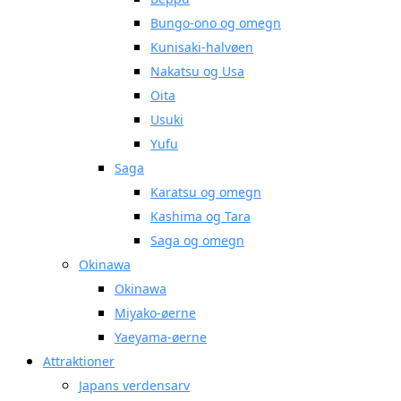
Bungo-ono og omegn
Kunisaki-halvøen
Nakatsu og Usa
Oita
Usuki
Yufu
Saga
Karatsu og omegn
Kashima og Tara
Saga og omegn
Okinawa
Okinawa
Miyako-øerne
Yaeyama-øerne
Attraktioner
Japans verdensarv