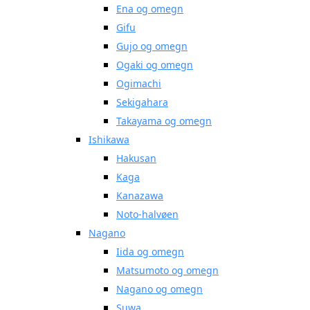
Ena og omegn
Gifu
Gujo og omegn
Ogaki og omegn
Ogimachi
Sekigahara
Takayama og omegn
Ishikawa
Hakusan
Kaga
Kanazawa
Noto-halvøen
Nagano
Iida og omegn
Matsumoto og omegn
Nagano og omegn
Suwa