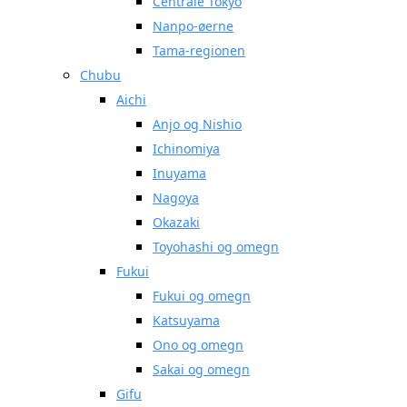
Centrale Tokyo
Nanpo-øerne
Tama-regionen
Chubu
Aichi
Anjo og Nishio
Ichinomiya
Inuyama
Nagoya
Okazaki
Toyohashi og omegn
Fukui
Fukui og omegn
Katsuyama
Ono og omegn
Sakai og omegn
Gifu