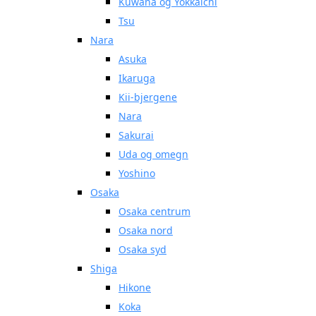
Kuwana og Yokkaichi
Tsu
Nara
Asuka
Ikaruga
Kii-bjergene
Nara
Sakurai
Uda og omegn
Yoshino
Osaka
Osaka centrum
Osaka nord
Osaka syd
Shiga
Hikone
Koka