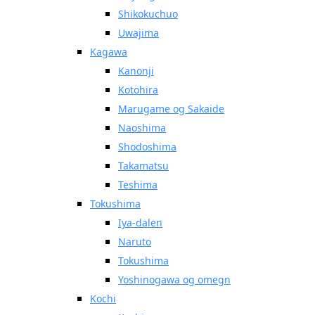
Shikokuchuo
Uwajima
Kagawa
Kanonji
Kotohira
Marugame og Sakaide
Naoshima
Shodoshima
Takamatsu
Teshima
Tokushima
Iya-dalen
Naruto
Tokushima
Yoshinogawa og omegn
Kochi