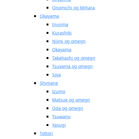
Onomichi og Mihara
Okayama
Inujima
Kurashiki
Niimi og omegn
Okayama
Takahashi og omegn
Tsuyama og omegn
Soja
Shimane
Izumo
Matsue og omegn
Oda og omegn
Tsuwano
Yasugi
Tottori