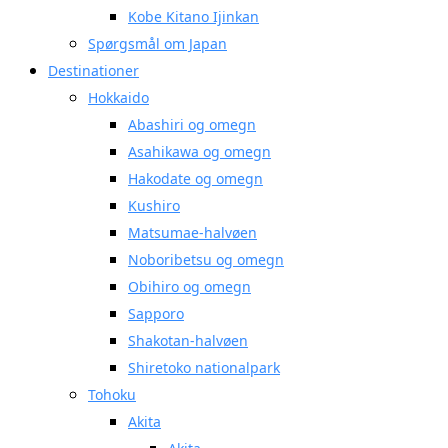
Kobe Kitano Ijinkan
Spørgsmål om Japan
Destinationer
Hokkaido
Abashiri og omegn
Asahikawa og omegn
Hakodate og omegn
Kushiro
Matsumae-halvøen
Noboribetsu og omegn
Obihiro og omegn
Sapporo
Shakotan-halvøen
Shiretoko nationalpark
Tohoku
Akita