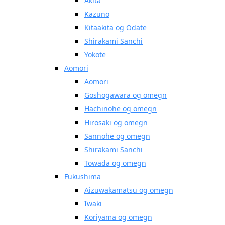
Akita
Kazuno
Kitaakita og Odate
Shirakami Sanchi
Yokote
Aomori
Aomori
Goshogawara og omegn
Hachinohe og omegn
Hirosaki og omegn
Sannohe og omegn
Shirakami Sanchi
Towada og omegn
Fukushima
Aizuwakamatsu og omegn
Iwaki
Koriyama og omegn