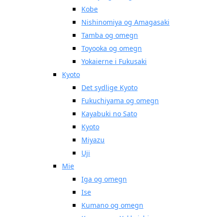
Kobe
Nishinomiya og Amagasaki
Tamba og omegn
Toyooka og omegn
Yokaierne i Fukusaki
Kyoto
Det sydlige Kyoto
Fukuchiyama og omegn
Kayabuki no Sato
Kyoto
Miyazu
Uji
Mie
Iga og omegn
Ise
Kumano og omegn