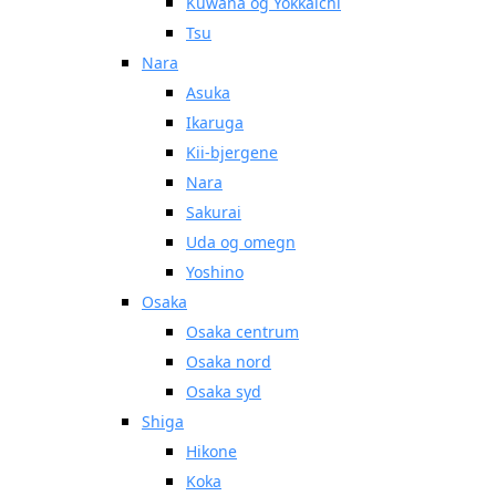
Kuwana og Yokkaichi
Tsu
Nara
Asuka
Ikaruga
Kii-bjergene
Nara
Sakurai
Uda og omegn
Yoshino
Osaka
Osaka centrum
Osaka nord
Osaka syd
Shiga
Hikone
Koka