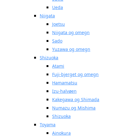
Ueda
Niigata
Joetsu
Niigata og omegn
Sado
Yuzawa og omegn
Shizuoka
Atami
Fuji-bjerget og omegn
Hamamatsu
Izu-halvøen
Kakegawa og Shimada
Numazu og Mishima
Shizuoka
Toyama
Ainokura