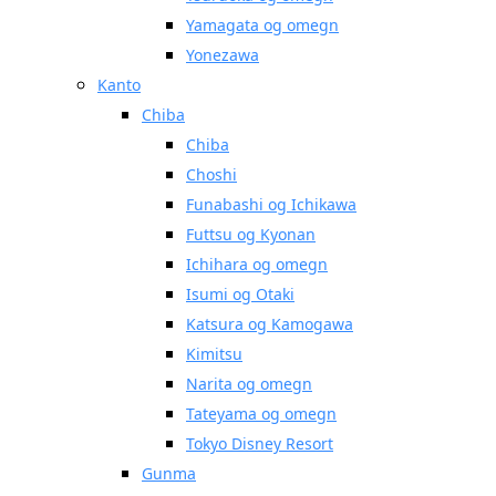
Yamagata og omegn
Yonezawa
Kanto
Chiba
Chiba
Choshi
Funabashi og Ichikawa
Futtsu og Kyonan
Ichihara og omegn
Isumi og Otaki
Katsura og Kamogawa
Kimitsu
Narita og omegn
Tateyama og omegn
Tokyo Disney Resort
Gunma