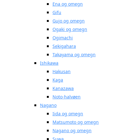
Ena og omegn
Gifu
Gujo og omegn
Ogaki og omegn
Ogimachi
Sekigahara
Takayama og omegn
Ishikawa
Hakusan
Kaga
Kanazawa
Noto-halvøen
Nagano
Iida og omegn
Matsumoto og omegn
Nagano og omegn
Suwa