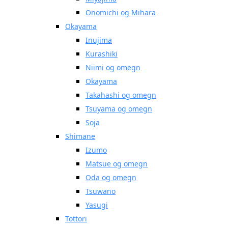
Onomichi og Mihara
Okayama
Inujima
Kurashiki
Niimi og omegn
Okayama
Takahashi og omegn
Tsuyama og omegn
Soja
Shimane
Izumo
Matsue og omegn
Oda og omegn
Tsuwano
Yasugi
Tottori