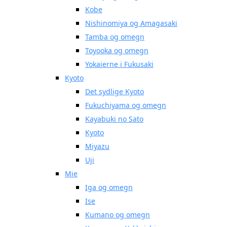
Kobe
Nishinomiya og Amagasaki
Tamba og omegn
Toyooka og omegn
Yokaierne i Fukusaki
Kyoto
Det sydlige Kyoto
Fukuchiyama og omegn
Kayabuki no Sato
Kyoto
Miyazu
Uji
Mie
Iga og omegn
Ise
Kumano og omegn