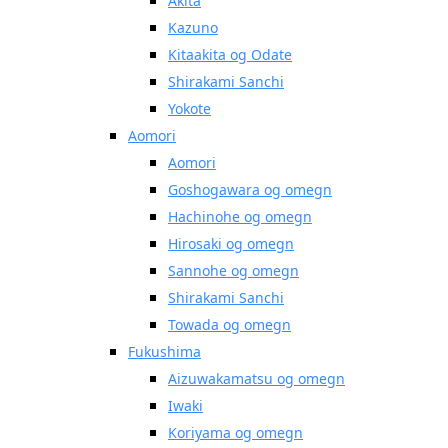
Akita
Kazuno
Kitaakita og Odate
Shirakami Sanchi
Yokote
Aomori
Aomori
Goshogawara og omegn
Hachinohe og omegn
Hirosaki og omegn
Sannohe og omegn
Shirakami Sanchi
Towada og omegn
Fukushima
Aizuwakamatsu og omegn
Iwaki
Koriyama og omegn