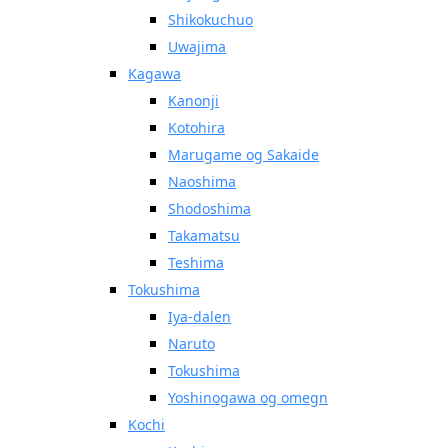
Shikokuchuo
Uwajima
Kagawa
Kanonji
Kotohira
Marugame og Sakaide
Naoshima
Shodoshima
Takamatsu
Teshima
Tokushima
Iya-dalen
Naruto
Tokushima
Yoshinogawa og omegn
Kochi