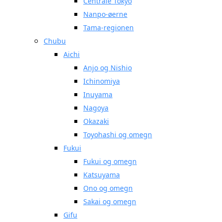
Centrale Tokyo
Nanpo-øerne
Tama-regionen
Chubu
Aichi
Anjo og Nishio
Ichinomiya
Inuyama
Nagoya
Okazaki
Toyohashi og omegn
Fukui
Fukui og omegn
Katsuyama
Ono og omegn
Sakai og omegn
Gifu