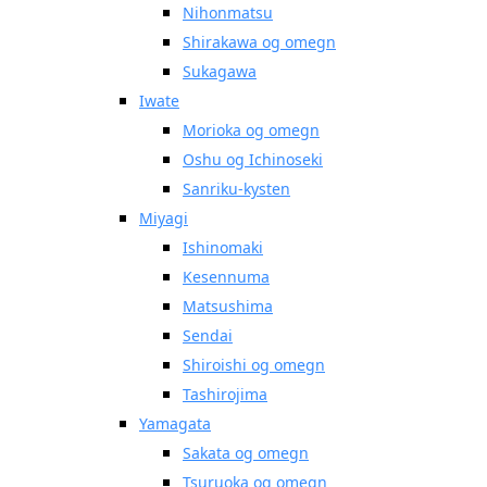
Nihonmatsu
Shirakawa og omegn
Sukagawa
Iwate
Morioka og omegn
Oshu og Ichinoseki
Sanriku-kysten
Miyagi
Ishinomaki
Kesennuma
Matsushima
Sendai
Shiroishi og omegn
Tashirojima
Yamagata
Sakata og omegn
Tsuruoka og omegn