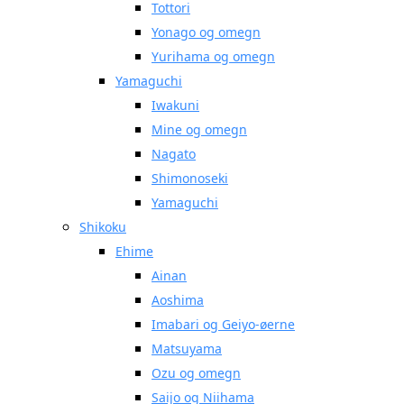
Tottori
Yonago og omegn
Yurihama og omegn
Yamaguchi
Iwakuni
Mine og omegn
Nagato
Shimonoseki
Yamaguchi
Shikoku
Ehime
Ainan
Aoshima
Imabari og Geiyo-øerne
Matsuyama
Ozu og omegn
Saijo og Niihama