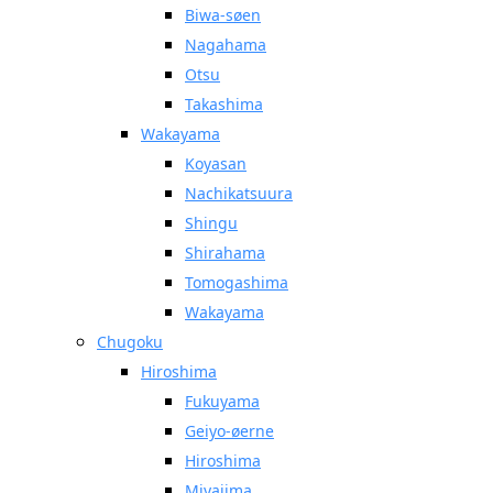
Biwa-søen
Nagahama
Otsu
Takashima
Wakayama
Koyasan
Nachikatsuura
Shingu
Shirahama
Tomogashima
Wakayama
Chugoku
Hiroshima
Fukuyama
Geiyo-øerne
Hiroshima
Miyajima