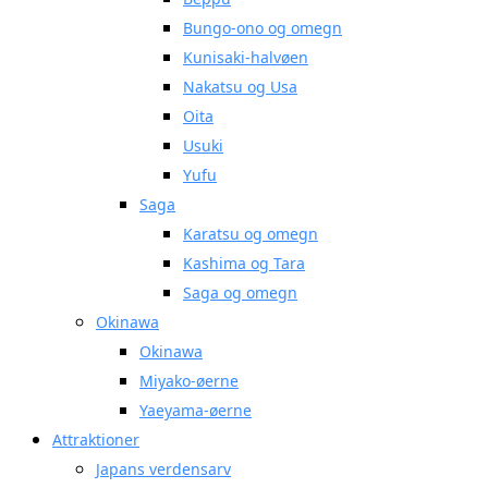
Bungo-ono og omegn
Kunisaki-halvøen
Nakatsu og Usa
Oita
Usuki
Yufu
Saga
Karatsu og omegn
Kashima og Tara
Saga og omegn
Okinawa
Okinawa
Miyako-øerne
Yaeyama-øerne
Attraktioner
Japans verdensarv