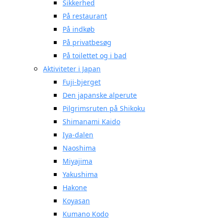
Sikkerhed
På restaurant
På indkøb
På privatbesøg
På toilettet og i bad
Aktiviteter i Japan
Fuji-bjerget
Den japanske alperute
Pilgrimsruten på Shikoku
Shimanami Kaido
Iya-dalen
Naoshima
Miyajima
Yakushima
Hakone
Koyasan
Kumano Kodo