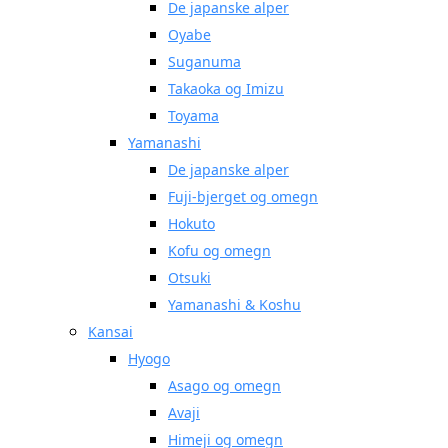
De japanske alper
Oyabe
Suganuma
Takaoka og Imizu
Toyama
Yamanashi
De japanske alper
Fuji-bjerget og omegn
Hokuto
Kofu og omegn
Otsuki
Yamanashi & Koshu
Kansai
Hyogo
Asago og omegn
Avaji
Himeji og omegn