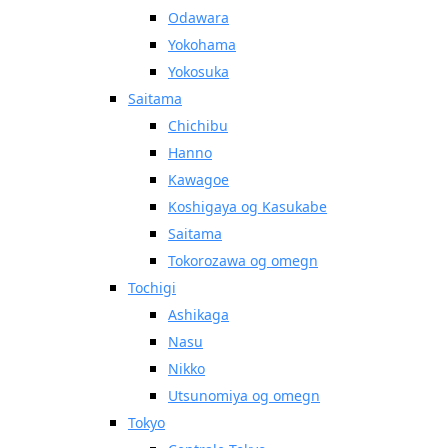
Odawara
Yokohama
Yokosuka
Saitama
Chichibu
Hanno
Kawagoe
Koshigaya og Kasukabe
Saitama
Tokorozawa og omegn
Tochigi
Ashikaga
Nasu
Nikko
Utsunomiya og omegn
Tokyo