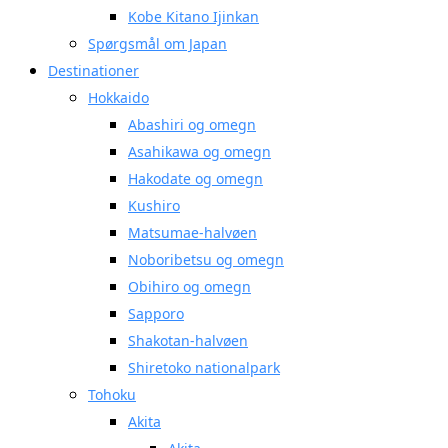
Kobe Kitano Ijinkan
Spørgsmål om Japan
Destinationer
Hokkaido
Abashiri og omegn
Asahikawa og omegn
Hakodate og omegn
Kushiro
Matsumae-halvøen
Noboribetsu og omegn
Obihiro og omegn
Sapporo
Shakotan-halvøen
Shiretoko nationalpark
Tohoku
Akita