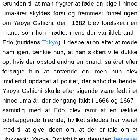
Grunden til at man frygter at føde en pige i hinoe
uma-året skyldes først og fremmest fortællingen
om Yaoya Oshichi, der i 1682 blev forelsket i en
mand, som hun mødte, mens der var ildebrand i
Edo (nutidens
Tokyo
). I desperation efter at møde
ham igen, tænkte hun, at han sikkert ville dukke
op, hvis der opstod endnu en brand, så året efter
forsøgte hun at antænde en, men hun blev
imidlertid opdaget af politiet, der anholdte hende.
Yaoya Oshichi skulle efter sigende være født i et
hinoe uma-år, der dengang faldt i 1666 og 1667 -
samtidig med at Edo blev ramt af en række
ødelæggende brænde, hvilket således har været
med til at give ideen om, at der er tale om et
ulykkesår. Yaoya Oshichi blev desuden
henrettet