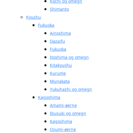
Kochi og omegn
Shimanto
Kyushu
Fukuoka
Ainoshima
Dazaifu
Fukuoka
Itoshima og omegn
Kitakyushu
Kurume
Munakata
Yukuhashi og omegn
Kagoshima
Amami-øerne
Ibusuki og omegn
Kagoshima
Osumi-øerne