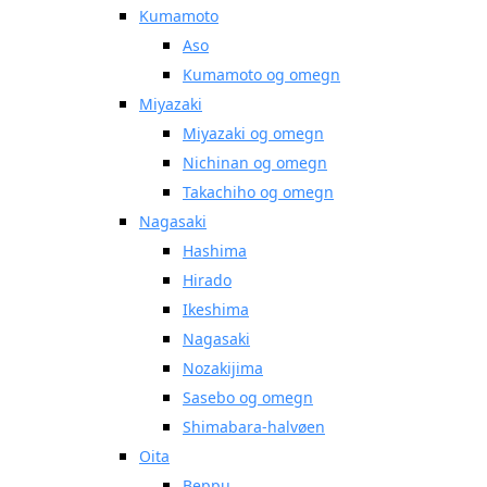
Kumamoto
Aso
Kumamoto og omegn
Miyazaki
Miyazaki og omegn
Nichinan og omegn
Takachiho og omegn
Nagasaki
Hashima
Hirado
Ikeshima
Nagasaki
Nozakijima
Sasebo og omegn
Shimabara-halvøen
Oita
Beppu