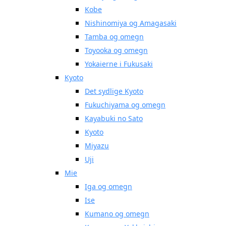
Kobe
Nishinomiya og Amagasaki
Tamba og omegn
Toyooka og omegn
Yokaierne i Fukusaki
Kyoto
Det sydlige Kyoto
Fukuchiyama og omegn
Kayabuki no Sato
Kyoto
Miyazu
Uji
Mie
Iga og omegn
Ise
Kumano og omegn