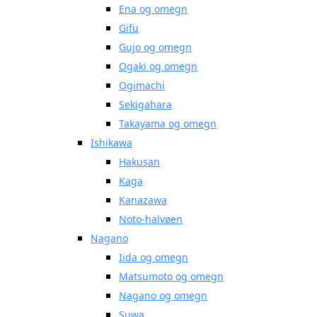
Ena og omegn
Gifu
Gujo og omegn
Ogaki og omegn
Ogimachi
Sekigahara
Takayama og omegn
Ishikawa
Hakusan
Kaga
Kanazawa
Noto-halvøen
Nagano
Iida og omegn
Matsumoto og omegn
Nagano og omegn
Suwa