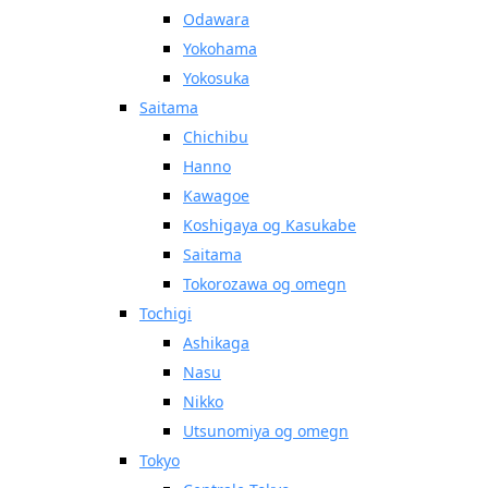
Odawara
Yokohama
Yokosuka
Saitama
Chichibu
Hanno
Kawagoe
Koshigaya og Kasukabe
Saitama
Tokorozawa og omegn
Tochigi
Ashikaga
Nasu
Nikko
Utsunomiya og omegn
Tokyo