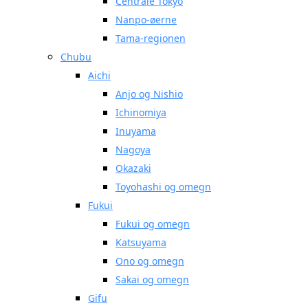
Centrale Tokyo
Nanpo-øerne
Tama-regionen
Chubu
Aichi
Anjo og Nishio
Ichinomiya
Inuyama
Nagoya
Okazaki
Toyohashi og omegn
Fukui
Fukui og omegn
Katsuyama
Ono og omegn
Sakai og omegn
Gifu