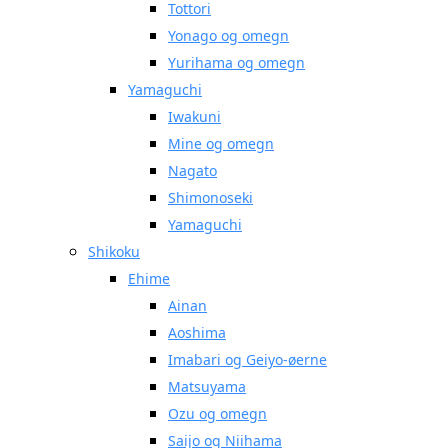
Tottori
Yonago og omegn
Yurihama og omegn
Yamaguchi
Iwakuni
Mine og omegn
Nagato
Shimonoseki
Yamaguchi
Shikoku
Ehime
Ainan
Aoshima
Imabari og Geiyo-øerne
Matsuyama
Ozu og omegn
Saijo og Niihama