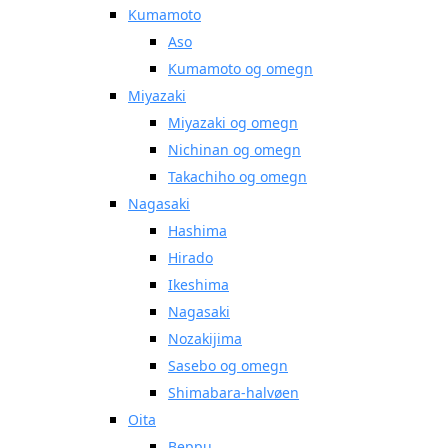
Kumamoto
Aso
Kumamoto og omegn
Miyazaki
Miyazaki og omegn
Nichinan og omegn
Takachiho og omegn
Nagasaki
Hashima
Hirado
Ikeshima
Nagasaki
Nozakijima
Sasebo og omegn
Shimabara-halvøen
Oita
Beppu