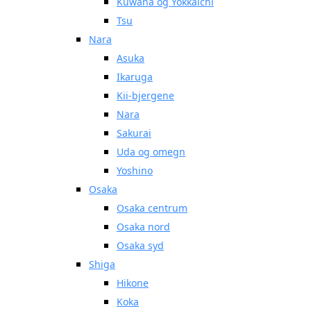
Kuwana og Yokkaichi
Tsu
Nara
Asuka
Ikaruga
Kii-bjergene
Nara
Sakurai
Uda og omegn
Yoshino
Osaka
Osaka centrum
Osaka nord
Osaka syd
Shiga
Hikone
Koka