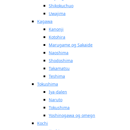
Shikokuchuo
Uwajima
Kagawa
Kanonji
Kotohira
Marugame og Sakaide
Naoshima
Shodoshima
Takamatsu
Teshima
Tokushima
Iya-dalen
Naruto
Tokushima
Yoshinogawa og omegn
Kochi