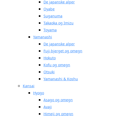
De japanske alper
Oyabe
Suganuma
Takaoka og Imizu
Toyama
Yamanashi
De japanske alper
Fuji-bjerget og omegn
Hokuto
Kofu og omegn
Otsuki
Yamanashi & Koshu
Kansai
Hyogo
Asago og omegn
Avaji
Himeji og omegn