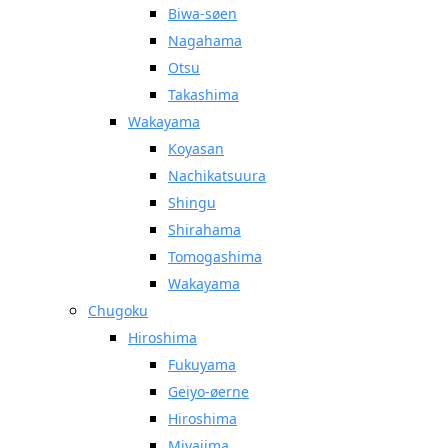
Biwa-søen
Nagahama
Otsu
Takashima
Wakayama
Koyasan
Nachikatsuura
Shingu
Shirahama
Tomogashima
Wakayama
Chugoku
Hiroshima
Fukuyama
Geiyo-øerne
Hiroshima
Miyajima