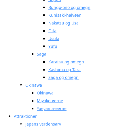
Bungo-ono og omegn
Kunisaki-halvøen
Nakatsu og Usa
Oita
Usuki
Yufu
Saga
Karatsu og omegn
Kashima og Tara
Saga og omegn
Okinawa
Okinawa
Miyako-øerne
Yaeyama-øerne
Attraktioner
Japans verdensarv