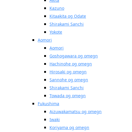
Akita
Kazuno
Kitaakita og Odate
Shirakami Sanchi
Yokote
Aomori
Aomori
Goshogawara og omegn
Hachinohe og omegn
Hirosaki og omegn
Sannohe og omegn
Shirakami Sanchi
Towada og omegn
Fukushima
Aizuwakamatsu og omegn
Iwaki
Koriyama og omegn