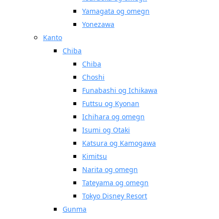
Yamagata og omegn
Yonezawa
Kanto
Chiba
Chiba
Choshi
Funabashi og Ichikawa
Futtsu og Kyonan
Ichihara og omegn
Isumi og Otaki
Katsura og Kamogawa
Kimitsu
Narita og omegn
Tateyama og omegn
Tokyo Disney Resort
Gunma