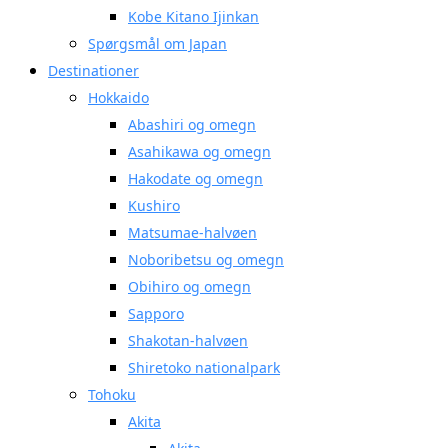
Kobe Kitano Ijinkan
Spørgsmål om Japan
Destinationer
Hokkaido
Abashiri og omegn
Asahikawa og omegn
Hakodate og omegn
Kushiro
Matsumae-halvøen
Noboribetsu og omegn
Obihiro og omegn
Sapporo
Shakotan-halvøen
Shiretoko nationalpark
Tohoku
Akita