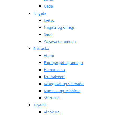
Ueda
Niigata
Joetsu
Niigata og omegn
Sado
Yuzawa og omegn
Shizuoka
Atami
Fuji-bjerget og omegn
Hamamatsu
Izu-halvøen
Kakegawa og Shimada
Numazu og Mishima
Shizuoka
Toyama
Ainokura