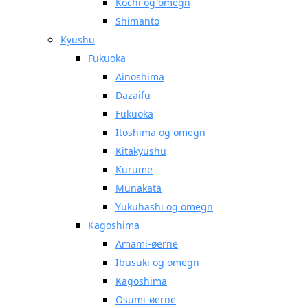
Kochi og omegn
Shimanto
Kyushu
Fukuoka
Ainoshima
Dazaifu
Fukuoka
Itoshima og omegn
Kitakyushu
Kurume
Munakata
Yukuhashi og omegn
Kagoshima
Amami-øerne
Ibusuki og omegn
Kagoshima
Osumi-øerne