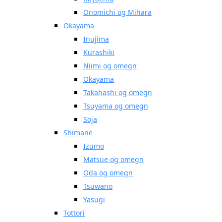
Onomichi og Mihara
Okayama
Inujima
Kurashiki
Niimi og omegn
Okayama
Takahashi og omegn
Tsuyama og omegn
Soja
Shimane
Izumo
Matsue og omegn
Oda og omegn
Tsuwano
Yasugi
Tottori