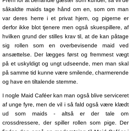
Frem for at behandle gæster som kunder, så vil de
såkaldte maids tage hånd om en, som om man
var deres herre i et privat hjem, og pigerne er
derfor ikke blot tjenere men også skuespillere, af
hvilken grund der stilles krav til, at de kan påtage
sig rollen som en overbevisende maid ved
ansættelse. Der lægges først og fremmest vægt
på et uskyldigt og ungt udseende, men man skal
på samme tid kunne være smilende, charmerende
og have en tiltalende stemme.
I nogle Maid Caféer kan man også blive serviceret
af unge fyre, men de vil i så fald også være klædt
ud som maids - altså er der tale om
crossdressere, der spiller rollen som pige. Der