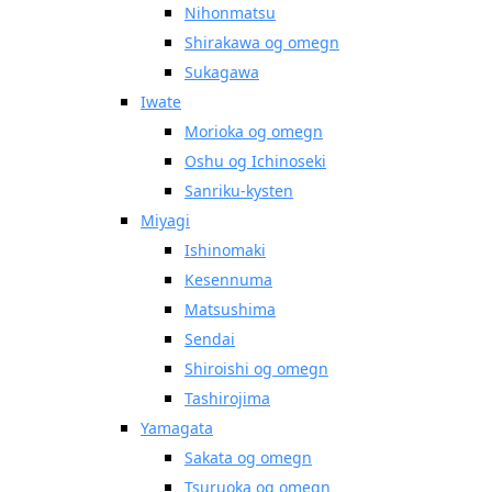
Nihonmatsu
Shirakawa og omegn
Sukagawa
Iwate
Morioka og omegn
Oshu og Ichinoseki
Sanriku-kysten
Miyagi
Ishinomaki
Kesennuma
Matsushima
Sendai
Shiroishi og omegn
Tashirojima
Yamagata
Sakata og omegn
Tsuruoka og omegn