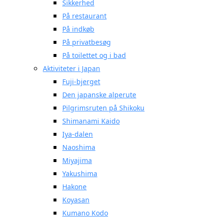
Sikkerhed
På restaurant
På indkøb
På privatbesøg
På toilettet og i bad
Aktiviteter i Japan
Fuji-bjerget
Den japanske alperute
Pilgrimsruten på Shikoku
Shimanami Kaido
Iya-dalen
Naoshima
Miyajima
Yakushima
Hakone
Koyasan
Kumano Kodo