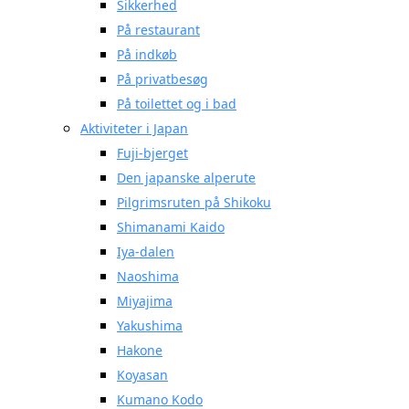
Sikkerhed
På restaurant
På indkøb
På privatbesøg
På toilettet og i bad
Aktiviteter i Japan
Fuji-bjerget
Den japanske alperute
Pilgrimsruten på Shikoku
Shimanami Kaido
Iya-dalen
Naoshima
Miyajima
Yakushima
Hakone
Koyasan
Kumano Kodo