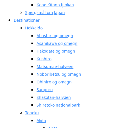
Kobe Kitano Ijinkan
Spørgsmål om Japan
Destinationer
Hokkaido
Abashiri og omegn
Asahikawa og omegn
Hakodate og omegn
Kushiro
Matsumae-halvøen
Noboribetsu og omegn
Obihiro og omegn
Sapporo
Shakotan-halvøen
Shiretoko nationalpark
Tohoku
Akita