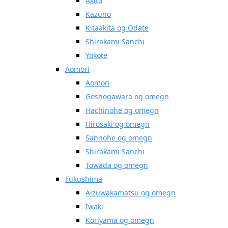
Akita
Kazuno
Kitaakita og Odate
Shirakami Sanchi
Yokote
Aomori
Aomori
Goshogawara og omegn
Hachinohe og omegn
Hirosaki og omegn
Sannohe og omegn
Shirakami Sanchi
Towada og omegn
Fukushima
Aizuwakamatsu og omegn
Iwaki
Koriyama og omegn