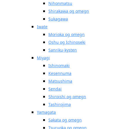
Nihonmatsu
Shirakawa og omegn
Sukagawa
Iwate
Morioka og omegn
Oshu og Ichinoseki
Sanriku-kysten
Miyagi
Ishinomaki
Kesennuma
Matsushima
Sendai
Shiroishi og omegn
Tashirojima
Yamagata
Sakata og omegn
Tsuruoka og omegn