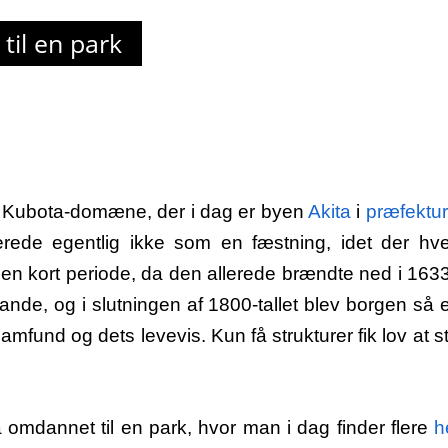
il en park
s Kubota-domæne, der i dag er byen
Akita
i
præfektu
ede egentlig ikke som en fæstning, idet der hve
en kort periode, da den allerede brændte ned i 163
nde, og i slutningen af 1800-tallet blev borgen så 
samfund og dets levevis. Kun få strukturer fik lov at 
å omdannet til en park, hvor man i dag finder flere
h