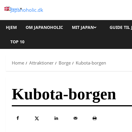
Skip
Dansk
▼
to
content
HJEM
OM JAPANOHOLIC
MIT JAPAN
GUIDE TIL
TOP 10
Home
Attraktioner
Borge
Kubota-borgen
Kubota-borgen