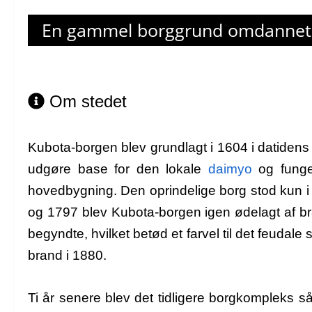
En gammel borggrund omdannet t
Om stedet
Kubota-borgen blev grundlagt i 1604 i datiden
udgøre base for den lokale
daimyo
og funger
hovedbygning. Den oprindelige borg stod kun i 
og 1797 blev Kubota-borgen igen ødelagt af bra
begyndte, hvilket betød et farvel til det feudale 
brand i 1880.
Ti år senere blev det tidligere borgkompleks s