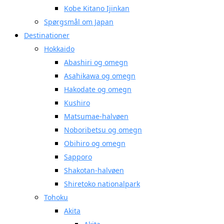
Kobe Kitano Ijinkan
Spørgsmål om Japan
Destinationer
Hokkaido
Abashiri og omegn
Asahikawa og omegn
Hakodate og omegn
Kushiro
Matsumae-halvøen
Noboribetsu og omegn
Obihiro og omegn
Sapporo
Shakotan-halvøen
Shiretoko nationalpark
Tohoku
Akita