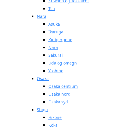
Kuwana og Yokkaichi
Tsu
Nara
Asuka
Ikaruga
Kii-bjergene
Nara
Sakurai
Uda og omegn
Yoshino
Osaka
Osaka centrum
Osaka nord
Osaka syd
Shiga
Hikone
Koka