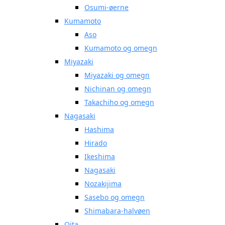
Osumi-øerne
Kumamoto
Aso
Kumamoto og omegn
Miyazaki
Miyazaki og omegn
Nichinan og omegn
Takachiho og omegn
Nagasaki
Hashima
Hirado
Ikeshima
Nagasaki
Nozakijima
Sasebo og omegn
Shimabara-halvøen
Oita