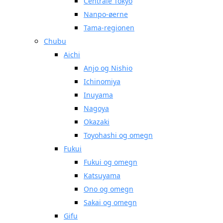
Centrale Tokyo
Nanpo-øerne
Tama-regionen
Chubu
Aichi
Anjo og Nishio
Ichinomiya
Inuyama
Nagoya
Okazaki
Toyohashi og omegn
Fukui
Fukui og omegn
Katsuyama
Ono og omegn
Sakai og omegn
Gifu