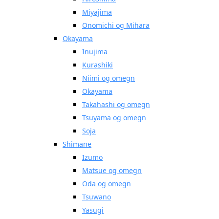
Miyajima
Onomichi og Mihara
Okayama
Inujima
Kurashiki
Niimi og omegn
Okayama
Takahashi og omegn
Tsuyama og omegn
Soja
Shimane
Izumo
Matsue og omegn
Oda og omegn
Tsuwano
Yasugi