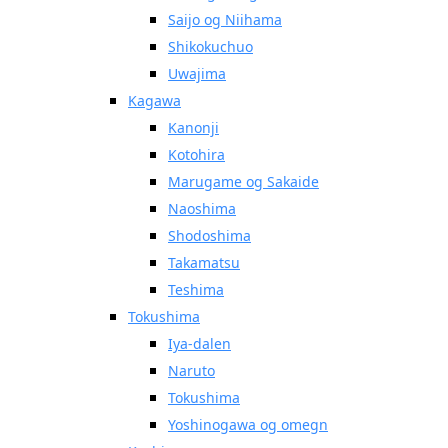
Saijo og Niihama
Shikokuchuo
Uwajima
Kagawa
Kanonji
Kotohira
Marugame og Sakaide
Naoshima
Shodoshima
Takamatsu
Teshima
Tokushima
Iya-dalen
Naruto
Tokushima
Yoshinogawa og omegn