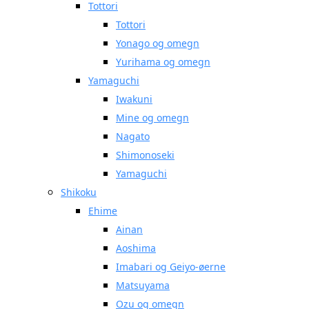
Tottori
Tottori
Yonago og omegn
Yurihama og omegn
Yamaguchi
Iwakuni
Mine og omegn
Nagato
Shimonoseki
Yamaguchi
Shikoku
Ehime
Ainan
Aoshima
Imabari og Geiyo-øerne
Matsuyama
Ozu og omegn