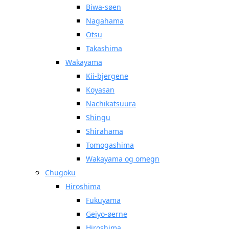
Biwa-søen
Nagahama
Otsu
Takashima
Wakayama
Kii-bjergene
Koyasan
Nachikatsuura
Shingu
Shirahama
Tomogashima
Wakayama og omegn
Chugoku
Hiroshima
Fukuyama
Geiyo-øerne
Hiroshima