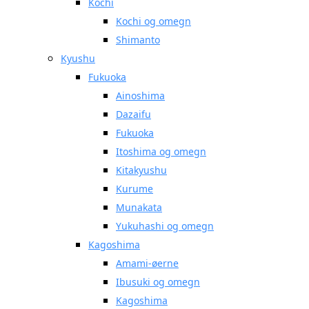
Kochi
Kochi og omegn
Shimanto
Kyushu
Fukuoka
Ainoshima
Dazaifu
Fukuoka
Itoshima og omegn
Kitakyushu
Kurume
Munakata
Yukuhashi og omegn
Kagoshima
Amami-øerne
Ibusuki og omegn
Kagoshima