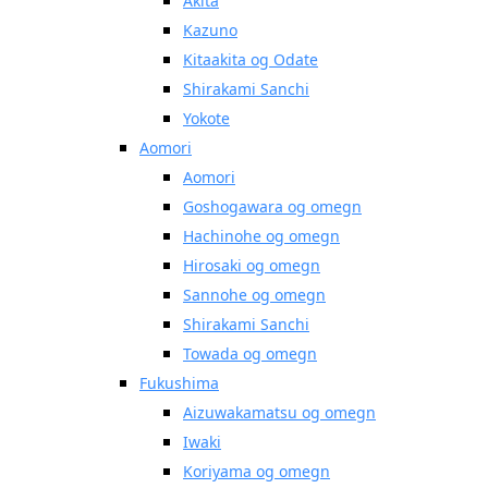
Akita
Kazuno
Kitaakita og Odate
Shirakami Sanchi
Yokote
Aomori
Aomori
Goshogawara og omegn
Hachinohe og omegn
Hirosaki og omegn
Sannohe og omegn
Shirakami Sanchi
Towada og omegn
Fukushima
Aizuwakamatsu og omegn
Iwaki
Koriyama og omegn