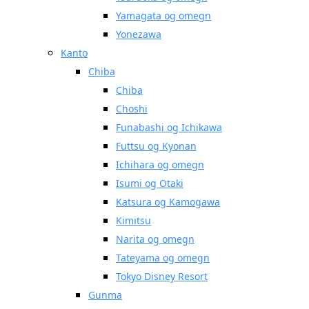
Yamagata og omegn
Yonezawa
Kanto
Chiba
Chiba
Choshi
Funabashi og Ichikawa
Futtsu og Kyonan
Ichihara og omegn
Isumi og Otaki
Katsura og Kamogawa
Kimitsu
Narita og omegn
Tateyama og omegn
Tokyo Disney Resort
Gunma