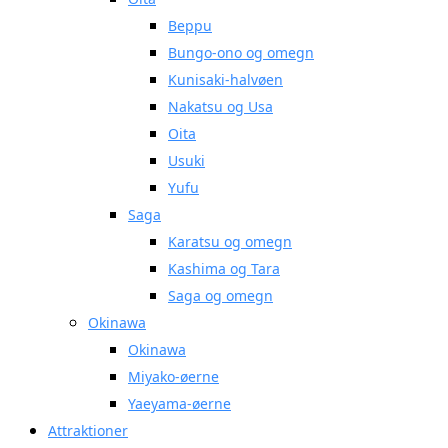
Beppu
Bungo-ono og omegn
Kunisaki-halvøen
Nakatsu og Usa
Oita
Usuki
Yufu
Saga
Karatsu og omegn
Kashima og Tara
Saga og omegn
Okinawa
Okinawa
Miyako-øerne
Yaeyama-øerne
Attraktioner