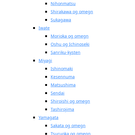
Nihonmatsu
Shirakawa og omegn
Sukagawa
Iwate
Morioka og omegn
Oshu og Ichinoseki
Sanriku-kysten
Miyagi
Ishinomaki
Kesennuma
Matsushima
Sendai
Shiroishi og omegn
Tashirojima
Yamagata
Sakata og omegn
Tsuruoka og omegn