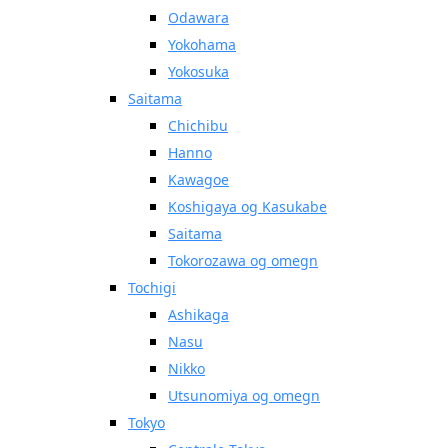
Odawara
Yokohama
Yokosuka
Saitama
Chichibu
Hanno
Kawagoe
Koshigaya og Kasukabe
Saitama
Tokorozawa og omegn
Tochigi
Ashikaga
Nasu
Nikko
Utsunomiya og omegn
Tokyo