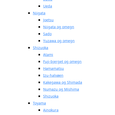
Ueda
Niigata
Joetsu
Niigata og omegn
Sado
Yuzawa og omegn
Shizuoka
Atami
Fuji-bjerget og omegn
Hamamatsu
Izu-halvøen
Kakegawa og Shimada
Numazu og Mishima
Shizuoka
Toyama
Ainokura