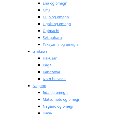
Ena og omegn
Gifu
Gujo og omegn
Ogaki og omegn
Ogimachi
Sekigahara
Takayama og omegn
Ishikawa
Hakusan
Kaga
Kanazawa
Noto-halvøen
Nagano
Iida og omegn
Matsumoto og omegn
Nagano og omegn
Suwa