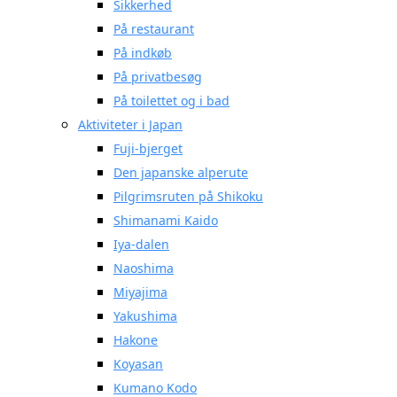
Sikkerhed
På restaurant
På indkøb
På privatbesøg
På toilettet og i bad
Aktiviteter i Japan
Fuji-bjerget
Den japanske alperute
Pilgrimsruten på Shikoku
Shimanami Kaido
Iya-dalen
Naoshima
Miyajima
Yakushima
Hakone
Koyasan
Kumano Kodo