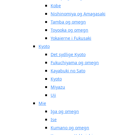
Kobe
Nishinomiya og Amagasaki
Tamba og omegn
Toyooka og omegn
Yokaierne i Fukusaki
Kyoto
Det sydlige Kyoto
Fukuchiyama og omegn
Kayabuki no Sato
Kyoto
Miyazu
Uji
Mie
Iga og omegn
Ise
Kumano og omegn