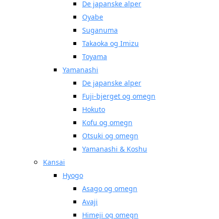
De japanske alper
Oyabe
Suganuma
Takaoka og Imizu
Toyama
Yamanashi
De japanske alper
Fuji-bjerget og omegn
Hokuto
Kofu og omegn
Otsuki og omegn
Yamanashi & Koshu
Kansai
Hyogo
Asago og omegn
Avaji
Himeji og omegn