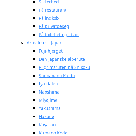
Sikkerhed
På restaurant
På indkøb
På privatbesøg
På toilettet og i bad
Aktiviteter i Japan
Fuji-bjerget
Den japanske alperute
Pilgrimsruten på Shikoku
Shimanami Kaido
Iya-dalen
Naoshima
Miyajima
Yakushima
Hakone
Koyasan
Kumano Kodo