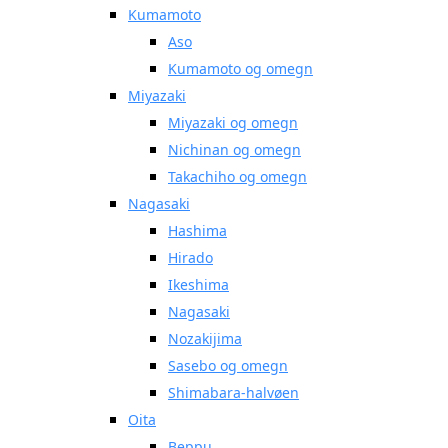
Kumamoto
Aso
Kumamoto og omegn
Miyazaki
Miyazaki og omegn
Nichinan og omegn
Takachiho og omegn
Nagasaki
Hashima
Hirado
Ikeshima
Nagasaki
Nozakijima
Sasebo og omegn
Shimabara-halvøen
Oita
Beppu