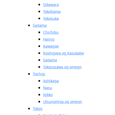
Odawara
Yokohama
Yokosuka
Saitama
Chichibu
Hanno
Kawagoe
Koshigaya og Kasukabe
Saitama
Tokorozawa og omegn
Tochigi
Ashikaga
Nasu
Nikko
Utsunomiya og omegn
Tokyo