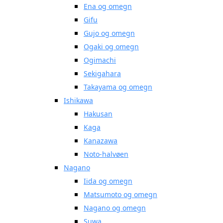
Ena og omegn
Gifu
Gujo og omegn
Ogaki og omegn
Ogimachi
Sekigahara
Takayama og omegn
Ishikawa
Hakusan
Kaga
Kanazawa
Noto-halvøen
Nagano
Iida og omegn
Matsumoto og omegn
Nagano og omegn
Suwa