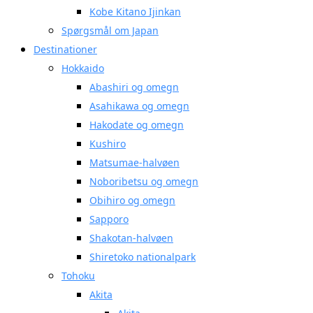
Kobe Kitano Ijinkan
Spørgsmål om Japan
Destinationer
Hokkaido
Abashiri og omegn
Asahikawa og omegn
Hakodate og omegn
Kushiro
Matsumae-halvøen
Noboribetsu og omegn
Obihiro og omegn
Sapporo
Shakotan-halvøen
Shiretoko nationalpark
Tohoku
Akita