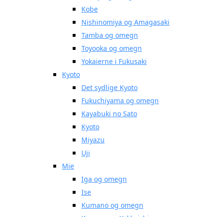
Kobe
Nishinomiya og Amagasaki
Tamba og omegn
Toyooka og omegn
Yokaierne i Fukusaki
Kyoto
Det sydlige Kyoto
Fukuchiyama og omegn
Kayabuki no Sato
Kyoto
Miyazu
Uji
Mie
Iga og omegn
Ise
Kumano og omegn