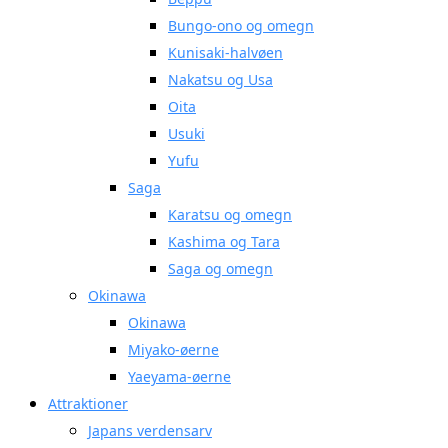
Bungo-ono og omegn
Kunisaki-halvøen
Nakatsu og Usa
Oita
Usuki
Yufu
Saga
Karatsu og omegn
Kashima og Tara
Saga og omegn
Okinawa
Okinawa
Miyako-øerne
Yaeyama-øerne
Attraktioner
Japans verdensarv