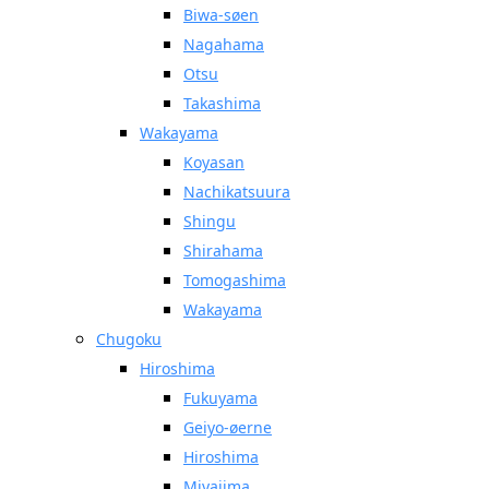
Biwa-søen
Nagahama
Otsu
Takashima
Wakayama
Koyasan
Nachikatsuura
Shingu
Shirahama
Tomogashima
Wakayama
Chugoku
Hiroshima
Fukuyama
Geiyo-øerne
Hiroshima
Miyajima