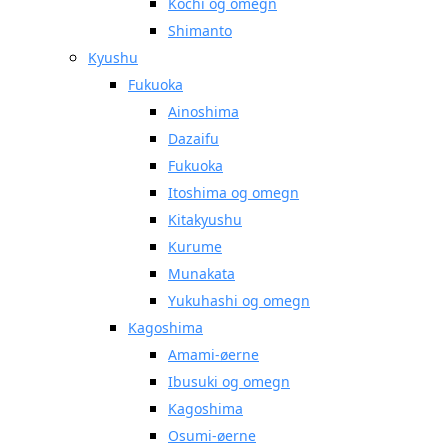
Kochi og omegn
Shimanto
Kyushu
Fukuoka
Ainoshima
Dazaifu
Fukuoka
Itoshima og omegn
Kitakyushu
Kurume
Munakata
Yukuhashi og omegn
Kagoshima
Amami-øerne
Ibusuki og omegn
Kagoshima
Osumi-øerne