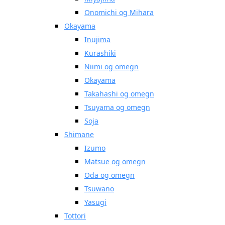
Onomichi og Mihara
Okayama
Inujima
Kurashiki
Niimi og omegn
Okayama
Takahashi og omegn
Tsuyama og omegn
Soja
Shimane
Izumo
Matsue og omegn
Oda og omegn
Tsuwano
Yasugi
Tottori