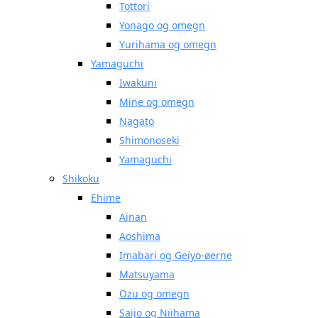
Tottori
Yonago og omegn
Yurihama og omegn
Yamaguchi
Iwakuni
Mine og omegn
Nagato
Shimonoseki
Yamaguchi
Shikoku
Ehime
Ainan
Aoshima
Imabari og Geiyo-øerne
Matsuyama
Ozu og omegn
Saijo og Niihama