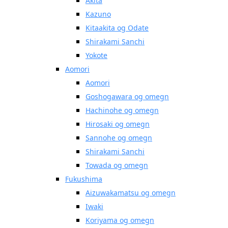
Akita
Kazuno
Kitaakita og Odate
Shirakami Sanchi
Yokote
Aomori
Aomori
Goshogawara og omegn
Hachinohe og omegn
Hirosaki og omegn
Sannohe og omegn
Shirakami Sanchi
Towada og omegn
Fukushima
Aizuwakamatsu og omegn
Iwaki
Koriyama og omegn