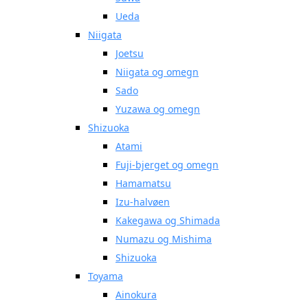
Ueda
Niigata
Joetsu
Niigata og omegn
Sado
Yuzawa og omegn
Shizuoka
Atami
Fuji-bjerget og omegn
Hamamatsu
Izu-halvøen
Kakegawa og Shimada
Numazu og Mishima
Shizuoka
Toyama
Ainokura