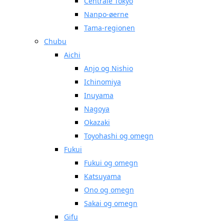
Centrale Tokyo
Nanpo-øerne
Tama-regionen
Chubu
Aichi
Anjo og Nishio
Ichinomiya
Inuyama
Nagoya
Okazaki
Toyohashi og omegn
Fukui
Fukui og omegn
Katsuyama
Ono og omegn
Sakai og omegn
Gifu