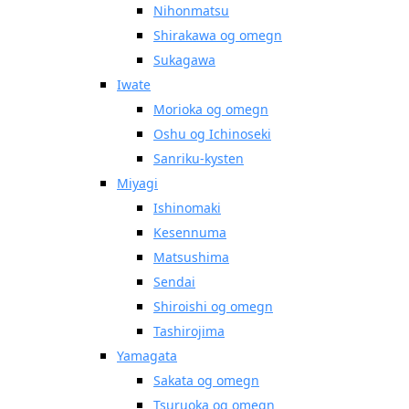
Nihonmatsu
Shirakawa og omegn
Sukagawa
Iwate
Morioka og omegn
Oshu og Ichinoseki
Sanriku-kysten
Miyagi
Ishinomaki
Kesennuma
Matsushima
Sendai
Shiroishi og omegn
Tashirojima
Yamagata
Sakata og omegn
Tsuruoka og omegn