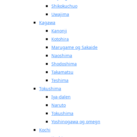
Shikokuchuo
Uwajima
Kagawa
Kanonji
Kotohira
Marugame og Sakaide
Naoshima
Shodoshima
Takamatsu
Teshima
Tokushima
Iya-dalen
Naruto
Tokushima
Yoshinogawa og omegn
Kochi