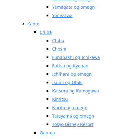
Yamagata og omegn
Yonezawa
Kanto
Chiba
Chiba
Choshi
Funabashi og Ichikawa
Futtsu og Kyonan
Ichihara og omegn
Isumi og Otaki
Katsura og Kamogawa
Kimitsu
Narita og omegn
Tateyama og omegn
Tokyo Disney Resort
Gunma