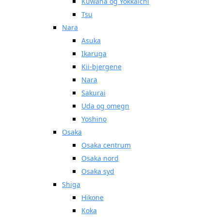
Kuwana og Yokkaichi
Tsu
Nara
Asuka
Ikaruga
Kii-bjergene
Nara
Sakurai
Uda og omegn
Yoshino
Osaka
Osaka centrum
Osaka nord
Osaka syd
Shiga
Hikone
Koka