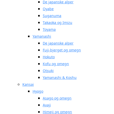
De japanske alper
Oyabe
Suganuma
Takaoka og Imizu
Toyama
Yamanashi
De japanske alper
Fuji-bjerget og omegn
Hokuto
Kofu og omegn
Otsuki
Yamanashi & Koshu
Kansai
Hyogo
Asago og omegn
Avaji
Himeji og omegn