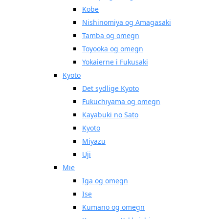
Kobe
Nishinomiya og Amagasaki
Tamba og omegn
Toyooka og omegn
Yokaierne i Fukusaki
Kyoto
Det sydlige Kyoto
Fukuchiyama og omegn
Kayabuki no Sato
Kyoto
Miyazu
Uji
Mie
Iga og omegn
Ise
Kumano og omegn