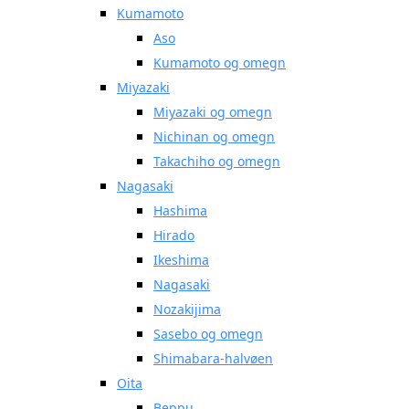
Kumamoto
Aso
Kumamoto og omegn
Miyazaki
Miyazaki og omegn
Nichinan og omegn
Takachiho og omegn
Nagasaki
Hashima
Hirado
Ikeshima
Nagasaki
Nozakijima
Sasebo og omegn
Shimabara-halvøen
Oita
Beppu