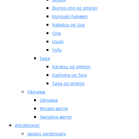
Bungo-ono og omegn
Kunisaki-halvøen
Nakatsu og Usa
Oita
Usuki
Yufu
Saga
Karatsu og omegn
Kashima og Tara
Saga og omegn
Okinawa
Okinawa
Miyako-øerne
Yaeyama-øerne
Attraktioner
Japans verdensarv