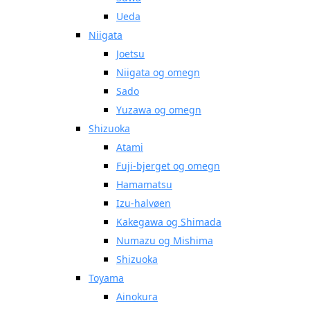
Ueda
Niigata
Joetsu
Niigata og omegn
Sado
Yuzawa og omegn
Shizuoka
Atami
Fuji-bjerget og omegn
Hamamatsu
Izu-halvøen
Kakegawa og Shimada
Numazu og Mishima
Shizuoka
Toyama
Ainokura