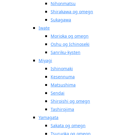
Nihonmatsu
Shirakawa og omegn
Sukagawa
Iwate
Morioka og omegn
Oshu og Ichinoseki
Sanriku-kysten
Miyagi
Ishinomaki
Kesennuma
Matsushima
Sendai
Shiroishi og omegn
Tashirojima
Yamagata
Sakata og omegn
Tsuruoka og omegn