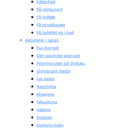
Sikkerhed
På restaurant
På indkøb
På privatbesøg
På toilettet og i bad
Aktiviteter i Japan
Fuji-bjerget
Den japanske alperute
Pilgrimsruten på Shikoku
Shimanami Kaido
Iya-dalen
Naoshima
Miyajima
Yakushima
Hakone
Koyasan
Kumano Kodo