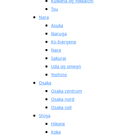
Kuwana og Yokkaichi
Tsu
Nara
Asuka
Ikaruga
Kii-bjergene
Nara
Sakurai
Uda og omegn
Yoshino
Osaka
Osaka centrum
Osaka nord
Osaka syd
Shiga
Hikone
Koka