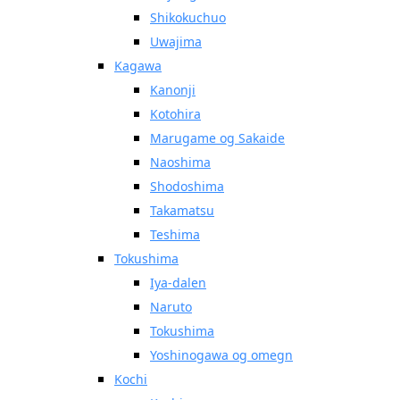
Shikokuchuo
Uwajima
Kagawa
Kanonji
Kotohira
Marugame og Sakaide
Naoshima
Shodoshima
Takamatsu
Teshima
Tokushima
Iya-dalen
Naruto
Tokushima
Yoshinogawa og omegn
Kochi