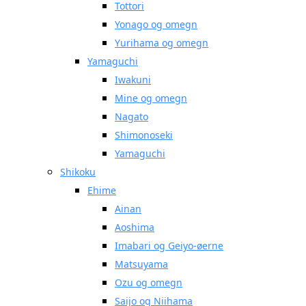
Tottori
Yonago og omegn
Yurihama og omegn
Yamaguchi
Iwakuni
Mine og omegn
Nagato
Shimonoseki
Yamaguchi
Shikoku
Ehime
Ainan
Aoshima
Imabari og Geiyo-øerne
Matsuyama
Ozu og omegn
Saijo og Niihama