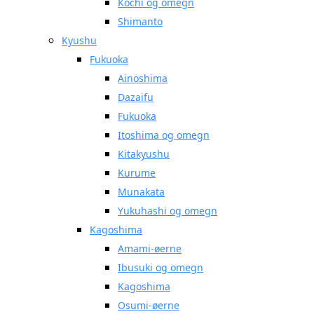
Kochi og omegn
Shimanto
Kyushu
Fukuoka
Ainoshima
Dazaifu
Fukuoka
Itoshima og omegn
Kitakyushu
Kurume
Munakata
Yukuhashi og omegn
Kagoshima
Amami-øerne
Ibusuki og omegn
Kagoshima
Osumi-øerne