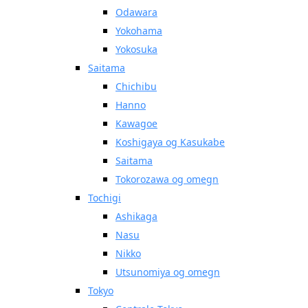
Odawara
Yokohama
Yokosuka
Saitama
Chichibu
Hanno
Kawagoe
Koshigaya og Kasukabe
Saitama
Tokorozawa og omegn
Tochigi
Ashikaga
Nasu
Nikko
Utsunomiya og omegn
Tokyo