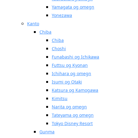
Yamagata og omegn
Yonezawa
Kanto
Chiba
Chiba
Choshi
Funabashi og Ichikawa
Futtsu og Kyonan
Ichihara og omegn
Isumi og Otaki
Katsura og Kamogawa
Kimitsu
Narita og omegn
Tateyama og omegn
Tokyo Disney Resort
Gunma