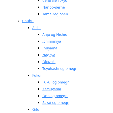
Centrale Tokyo
Nanpo-øerne
Tama-regionen
Chubu
Aichi
Anjo og Nishio
Ichinomiya
Inuyama
Nagoya
Okazaki
Toyohashi og omegn
Fukui
Fukui og omegn
Katsuyama
Ono og omegn
Sakai og omegn
Gifu