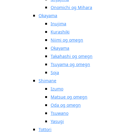
Onomichi og Mihara
Okayama
Inujima
Kurashiki
Niimi og omegn
Okayama
Takahashi og omegn
Tsuyama og omegn
Soja
Shimane
Izumo
Matsue og omegn
Oda og omegn
Tsuwano
Yasugi
Tottori