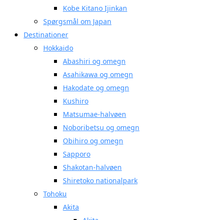
Kobe Kitano Ijinkan
Spørgsmål om Japan
Destinationer
Hokkaido
Abashiri og omegn
Asahikawa og omegn
Hakodate og omegn
Kushiro
Matsumae-halvøen
Noboribetsu og omegn
Obihiro og omegn
Sapporo
Shakotan-halvøen
Shiretoko nationalpark
Tohoku
Akita