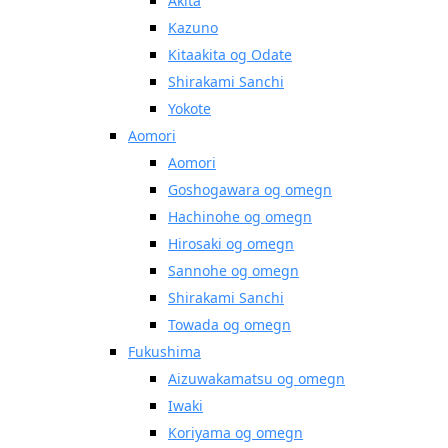
Akita
Kazuno
Kitaakita og Odate
Shirakami Sanchi
Yokote
Aomori
Aomori
Goshogawara og omegn
Hachinohe og omegn
Hirosaki og omegn
Sannohe og omegn
Shirakami Sanchi
Towada og omegn
Fukushima
Aizuwakamatsu og omegn
Iwaki
Koriyama og omegn