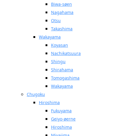
Biwa-søen
Nagahama
Otsu
Takashima
Wakayama
Koyasan
Nachikatsuura
Shingu
Shirahama
Tomogashima
Wakayama
Chugoku
Hiroshima
Fukuyama
Geiyo-øerne
Hiroshima
Miyajima