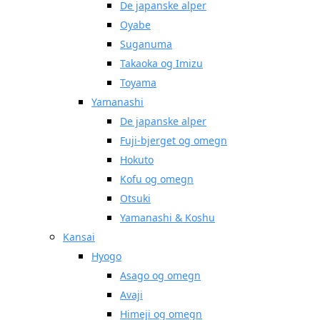
De japanske alper
Oyabe
Suganuma
Takaoka og Imizu
Toyama
Yamanashi
De japanske alper
Fuji-bjerget og omegn
Hokuto
Kofu og omegn
Otsuki
Yamanashi & Koshu
Kansai
Hyogo
Asago og omegn
Avaji
Himeji og omegn