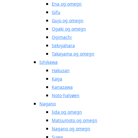
Ena og omegn
Gifu
Gujo og omegn
Ogaki og omegn
Ogimachi
Sekigahara
Takayama og omegn
Ishikawa
Hakusan
Kaga
Kanazawa
Noto-halvøen
Nagano
Iida og omegn
Matsumoto og omegn
Nagano og omegn
Suwa