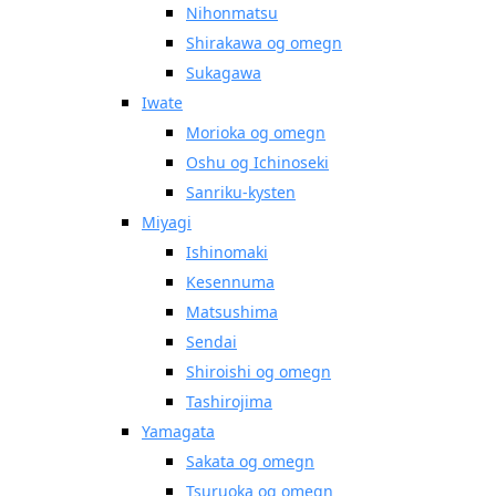
Nihonmatsu
Shirakawa og omegn
Sukagawa
Iwate
Morioka og omegn
Oshu og Ichinoseki
Sanriku-kysten
Miyagi
Ishinomaki
Kesennuma
Matsushima
Sendai
Shiroishi og omegn
Tashirojima
Yamagata
Sakata og omegn
Tsuruoka og omegn