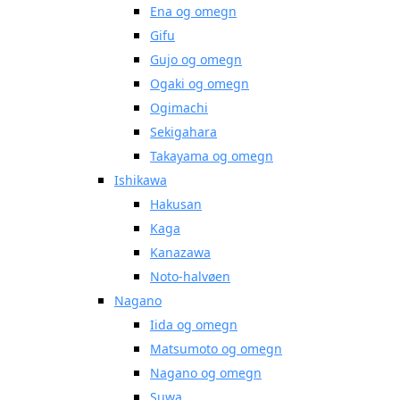
Ena og omegn
Gifu
Gujo og omegn
Ogaki og omegn
Ogimachi
Sekigahara
Takayama og omegn
Ishikawa
Hakusan
Kaga
Kanazawa
Noto-halvøen
Nagano
Iida og omegn
Matsumoto og omegn
Nagano og omegn
Suwa