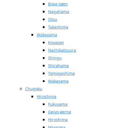
Biwa-søen
Nagahama
Otsu
Takashima
Wakayama
Koyasan
Nachikatsuura
Shingu
Shirahama
Tomogashima
Wakayama
Chugoku
Hiroshima
Fukuyama
Geiyo-øerne
Hiroshima
Miyajima