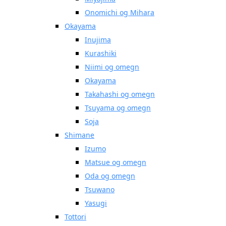
Onomichi og Mihara
Okayama
Inujima
Kurashiki
Niimi og omegn
Okayama
Takahashi og omegn
Tsuyama og omegn
Soja
Shimane
Izumo
Matsue og omegn
Oda og omegn
Tsuwano
Yasugi
Tottori