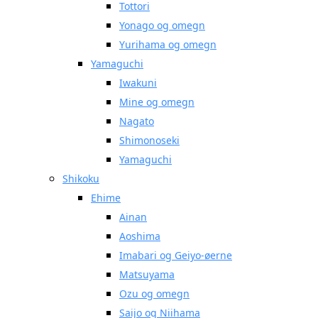
Tottori
Yonago og omegn
Yurihama og omegn
Yamaguchi
Iwakuni
Mine og omegn
Nagato
Shimonoseki
Yamaguchi
Shikoku
Ehime
Ainan
Aoshima
Imabari og Geiyo-øerne
Matsuyama
Ozu og omegn
Saijo og Niihama