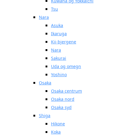
Kuwana og Yokkaichi
Tsu
Nara
Asuka
Ikaruga
Kii-bjergene
Nara
Sakurai
Uda og omegn
Yoshino
Osaka
Osaka centrum
Osaka nord
Osaka syd
Shiga
Hikone
Koka