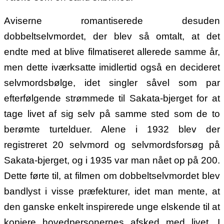
Aviserne romantiserede desuden
dobbeltselvmordet, der blev så omtalt, at det
endte med at blive filmatiseret allerede samme år,
men dette iværksatte imidlertid også en decideret
selvmordsbølge, idet singler såvel som par
efterfølgende strømmede til Sakata-bjerget for at
tage livet af sig selv på samme sted som de to
berømte turtelduer.
Alene i 1932 blev der
registreret 20 selvmord og selvmordsforsøg på
Sakata-bjerget, og i 1935 var man nået op på 200.
Dette førte til, at filmen om dobbeltselvmordet blev
bandlyst i visse præfekturer, idet man mente, at
den ganske enkelt inspirerede unge elskende til at
kopiere hovedpersonernes afsked med livet. I