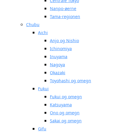
Centrale Tokyo
Nanpo-øerne
Tama-regionen
Chubu
Aichi
Anjo og Nishio
Ichinomiya
Inuyama
Nagoya
Okazaki
Toyohashi og omegn
Fukui
Fukui og omegn
Katsuyama
Ono og omegn
Sakai og omegn
Gifu