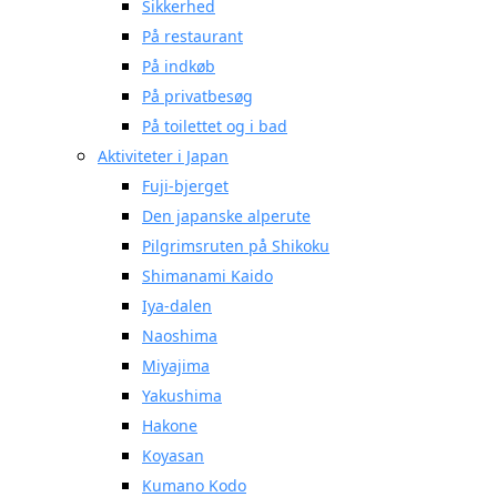
Sikkerhed
På restaurant
På indkøb
På privatbesøg
På toilettet og i bad
Aktiviteter i Japan
Fuji-bjerget
Den japanske alperute
Pilgrimsruten på Shikoku
Shimanami Kaido
Iya-dalen
Naoshima
Miyajima
Yakushima
Hakone
Koyasan
Kumano Kodo