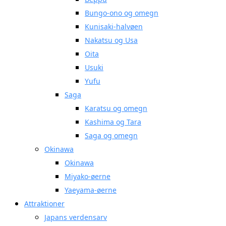
Bungo-ono og omegn
Kunisaki-halvøen
Nakatsu og Usa
Oita
Usuki
Yufu
Saga
Karatsu og omegn
Kashima og Tara
Saga og omegn
Okinawa
Okinawa
Miyako-øerne
Yaeyama-øerne
Attraktioner
Japans verdensarv