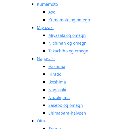
Kumamoto
Aso
Kumamoto og omegn
Miyazaki
Miyazaki og omegn
Nichinan og omegn
Takachiho og omegn
Nagasaki
Hashima
Hirado
Ikeshima
Nagasaki
Nozakijima
Sasebo og omegn
Shimabara-halvøen
Oita
Beppu