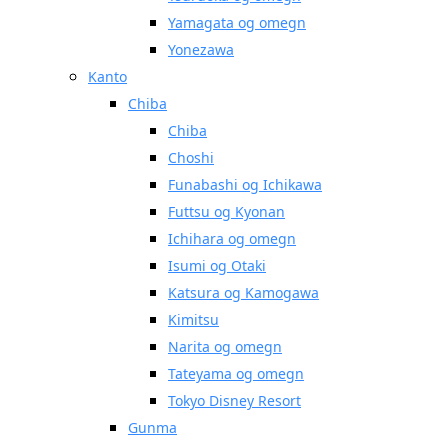
Yamagata og omegn
Yonezawa
Kanto
Chiba
Chiba
Choshi
Funabashi og Ichikawa
Futtsu og Kyonan
Ichihara og omegn
Isumi og Otaki
Katsura og Kamogawa
Kimitsu
Narita og omegn
Tateyama og omegn
Tokyo Disney Resort
Gunma