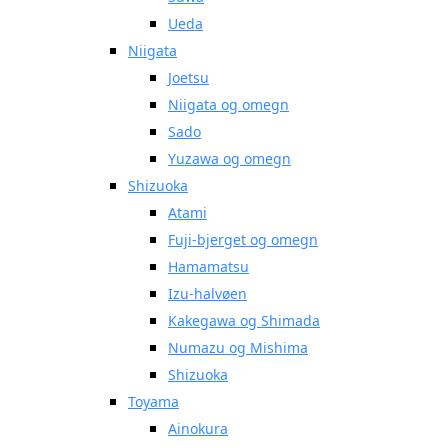
Ueda
Niigata
Joetsu
Niigata og omegn
Sado
Yuzawa og omegn
Shizuoka
Atami
Fuji-bjerget og omegn
Hamamatsu
Izu-halvøen
Kakegawa og Shimada
Numazu og Mishima
Shizuoka
Toyama
Ainokura