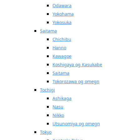
Odawara
Yokohama
Yokosuka
Saitama
Chichibu
Hanno
Kawagoe
Koshigaya og Kasukabe
Saitama
Tokorozawa og omegn
Tochigi
Ashikaga
Nasu
Nikko
Utsunomiya og omegn
Tokyo