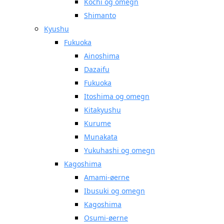
Kochi og omegn
Shimanto
Kyushu
Fukuoka
Ainoshima
Dazaifu
Fukuoka
Itoshima og omegn
Kitakyushu
Kurume
Munakata
Yukuhashi og omegn
Kagoshima
Amami-øerne
Ibusuki og omegn
Kagoshima
Osumi-øerne