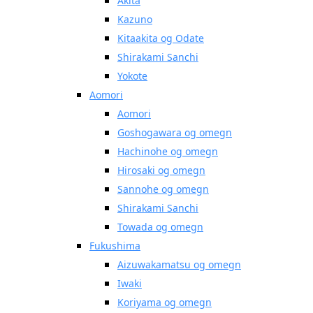
Akita
Kazuno
Kitaakita og Odate
Shirakami Sanchi
Yokote
Aomori
Aomori
Goshogawara og omegn
Hachinohe og omegn
Hirosaki og omegn
Sannohe og omegn
Shirakami Sanchi
Towada og omegn
Fukushima
Aizuwakamatsu og omegn
Iwaki
Koriyama og omegn