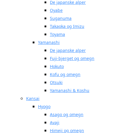
De japanske alper
Oyabe
Suganuma
Takaoka og Imizu
Toyama
Yamanashi
De japanske alper
Fuji-bjerget og omegn
Hokuto
Kofu og omegn
Otsuki
Yamanashi & Koshu
Kansai
Hyogo
Asago og omegn
Avaji
Himeji og omegn