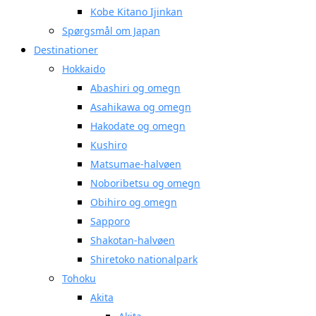
Kobe Kitano Ijinkan
Spørgsmål om Japan
Destinationer
Hokkaido
Abashiri og omegn
Asahikawa og omegn
Hakodate og omegn
Kushiro
Matsumae-halvøen
Noboribetsu og omegn
Obihiro og omegn
Sapporo
Shakotan-halvøen
Shiretoko nationalpark
Tohoku
Akita