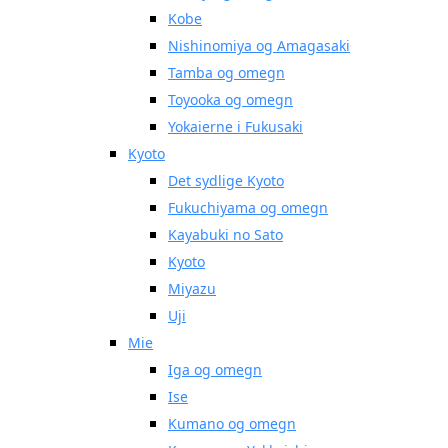
Kobe
Nishinomiya og Amagasaki
Tamba og omegn
Toyooka og omegn
Yokaierne i Fukusaki
Kyoto
Det sydlige Kyoto
Fukuchiyama og omegn
Kayabuki no Sato
Kyoto
Miyazu
Uji
Mie
Iga og omegn
Ise
Kumano og omegn