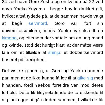
24 ved navn Goro Zusho og en kvinde på 22 ved
navn Yaeko Yuyama - begge havde drukket gift,
hvilket altså tydede på, at de sammen havde valgt
at begå
selvmord
. Goro var iført sin
universitetsuniform, mens Yaeko var iklædt en
kimono
, og eftersom der var tale om en ung mand
og kvinde, stod det hurtigt klart, at der måtte være
tale om et tilfælde af
shinju
: et dobbeltselvmord
baseret på kærlighed.
Det viste sig nemlig, at Goro og Yaeko dannede
par, men at de ikke kunne få lov til at
gifte sig
med
hinanden, fordi Yaekos forældre var imod deres
forhold. Dette fik tilsyneladende de to elskende til
at planlægge at gå i døden sammen, hvilket de fik