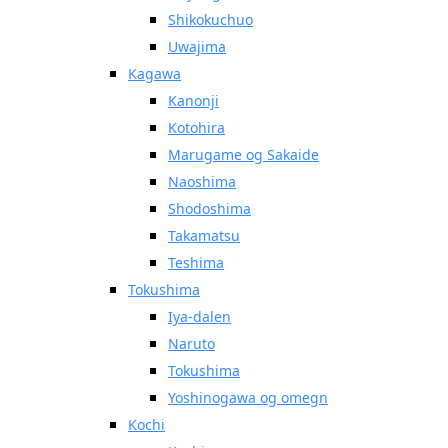
Shikokuchuo
Uwajima
Kagawa
Kanonji
Kotohira
Marugame og Sakaide
Naoshima
Shodoshima
Takamatsu
Teshima
Tokushima
Iya-dalen
Naruto
Tokushima
Yoshinogawa og omegn
Kochi