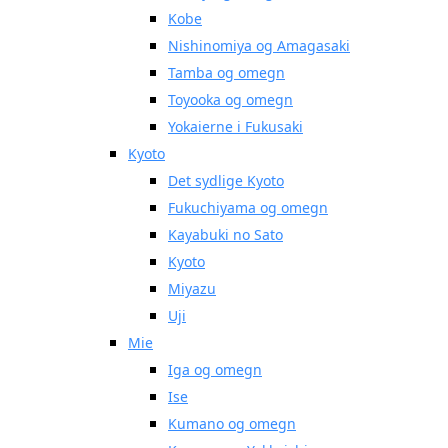
Kobe
Nishinomiya og Amagasaki
Tamba og omegn
Toyooka og omegn
Yokaierne i Fukusaki
Kyoto
Det sydlige Kyoto
Fukuchiyama og omegn
Kayabuki no Sato
Kyoto
Miyazu
Uji
Mie
Iga og omegn
Ise
Kumano og omegn