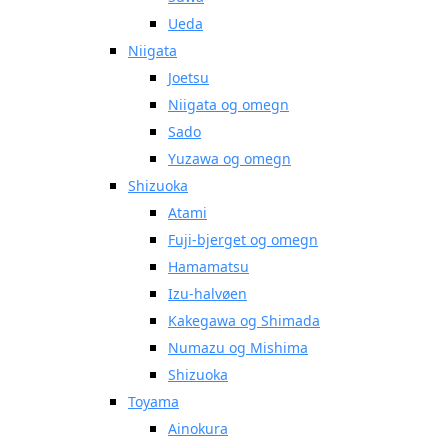
Ueda
Niigata
Joetsu
Niigata og omegn
Sado
Yuzawa og omegn
Shizuoka
Atami
Fuji-bjerget og omegn
Hamamatsu
Izu-halvøen
Kakegawa og Shimada
Numazu og Mishima
Shizuoka
Toyama
Ainokura