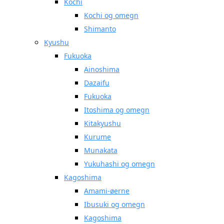
Kochi
Kochi og omegn
Shimanto
Kyushu
Fukuoka
Ainoshima
Dazaifu
Fukuoka
Itoshima og omegn
Kitakyushu
Kurume
Munakata
Yukuhashi og omegn
Kagoshima
Amami-øerne
Ibusuki og omegn
Kagoshima