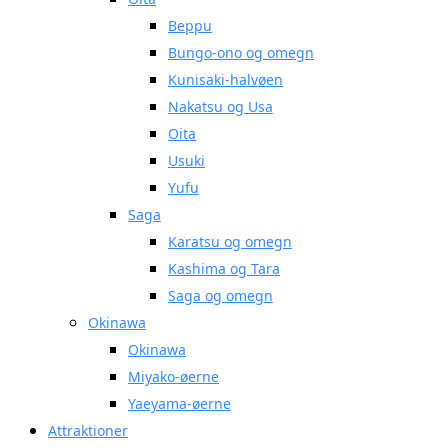
Beppu
Bungo-ono og omegn
Kunisaki-halvøen
Nakatsu og Usa
Oita
Usuki
Yufu
Saga
Karatsu og omegn
Kashima og Tara
Saga og omegn
Okinawa
Okinawa
Miyako-øerne
Yaeyama-øerne
Attraktioner