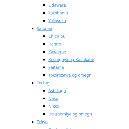
Odawara
Yokohama
Yokosuka
Saitama
Chichibu
Hanno
Kawagoe
Koshigaya og Kasukabe
Saitama
Tokorozawa og omegn
Tochigi
Ashikaga
Nasu
Nikko
Utsunomiya og omegn
Tokyo