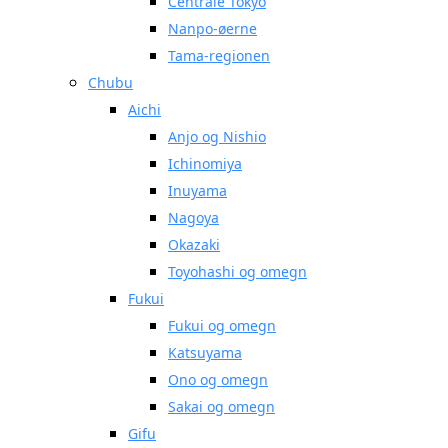
Centrale Tokyo
Nanpo-øerne
Tama-regionen
Chubu
Aichi
Anjo og Nishio
Ichinomiya
Inuyama
Nagoya
Okazaki
Toyohashi og omegn
Fukui
Fukui og omegn
Katsuyama
Ono og omegn
Sakai og omegn
Gifu