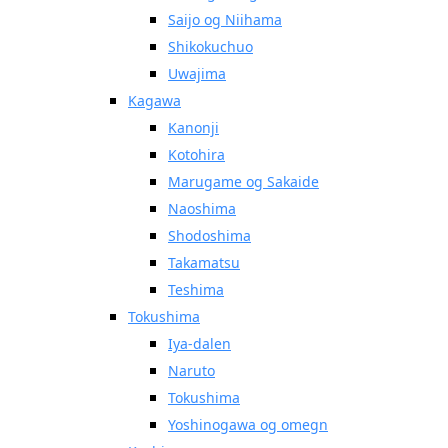
Saijo og Niihama
Shikokuchuo
Uwajima
Kagawa
Kanonji
Kotohira
Marugame og Sakaide
Naoshima
Shodoshima
Takamatsu
Teshima
Tokushima
Iya-dalen
Naruto
Tokushima
Yoshinogawa og omegn