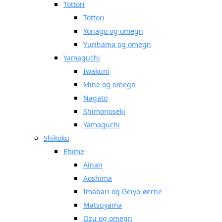
Tottori
Tottori
Yonago og omegn
Yurihama og omegn
Yamaguchi
Iwakuni
Mine og omegn
Nagato
Shimonoseki
Yamaguchi
Shikoku
Ehime
Ainan
Aoshima
Imabari og Geiyo-øerne
Matsuyama
Ozu og omegn