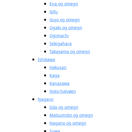
Ena og omegn
Gifu
Gujo og omegn
Ogaki og omegn
Ogimachi
Sekigahara
Takayama og omegn
Ishikawa
Hakusan
Kaga
Kanazawa
Noto-halvøen
Nagano
Iida og omegn
Matsumoto og omegn
Nagano og omegn
Suwa