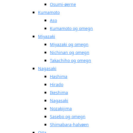
Osumi-øerne
Kumamoto
Aso
Kumamoto og omegn
Miyazaki
Miyazaki og omegn
Nichinan og omegn
Takachiho og omegn
Nagasaki
Hashima
Hirado
Ikeshima
Nagasaki
Nozakijima
Sasebo og omegn
Shimabara-halvøen
Oita