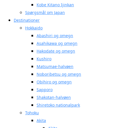
Kobe Kitano Ijinkan
Spørgsmål om Japan
Destinationer
Hokkaido
Abashiri og omegn
Asahikawa og omegn
Hakodate og omegn
Kushiro
Matsumae-halvøen
Noboribetsu og omegn
Obihiro og omegn
Sapporo
Shakotan-halvøen
Shiretoko nationalpark
Tohoku
Akita