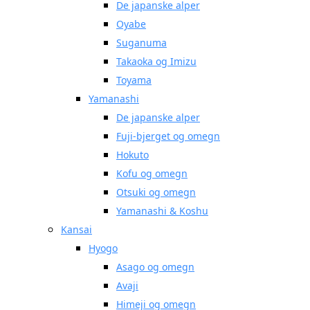
De japanske alper
Oyabe
Suganuma
Takaoka og Imizu
Toyama
Yamanashi
De japanske alper
Fuji-bjerget og omegn
Hokuto
Kofu og omegn
Otsuki og omegn
Yamanashi & Koshu
Kansai
Hyogo
Asago og omegn
Avaji
Himeji og omegn