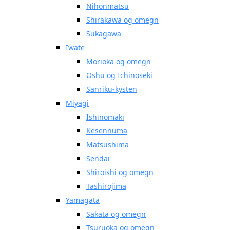
Nihonmatsu
Shirakawa og omegn
Sukagawa
Iwate
Morioka og omegn
Oshu og Ichinoseki
Sanriku-kysten
Miyagi
Ishinomaki
Kesennuma
Matsushima
Sendai
Shiroishi og omegn
Tashirojima
Yamagata
Sakata og omegn
Tsuruoka og omegn