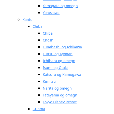
Yamagata og omegn
Yonezawa
Kanto
Chiba
Chiba
Choshi
Funabashi og Ichikawa
Futtsu og Kyonan
Ichihara og omegn
Isumi og Otaki
Katsura og Kamogawa
Kimitsu
Narita og omegn
Tateyama og omegn
Tokyo Disney Resort
Gunma