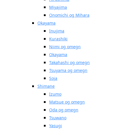
Miyajima
Onomichi og Mihara
Okayama
Inujima
Kurashiki
Niimi og omegn
Okayama
Takahashi og omegn
Tsuyama og omegn
Soja
Shimane
Izumo
Matsue og omegn
Oda og omegn
Tsuwano
Yasugi