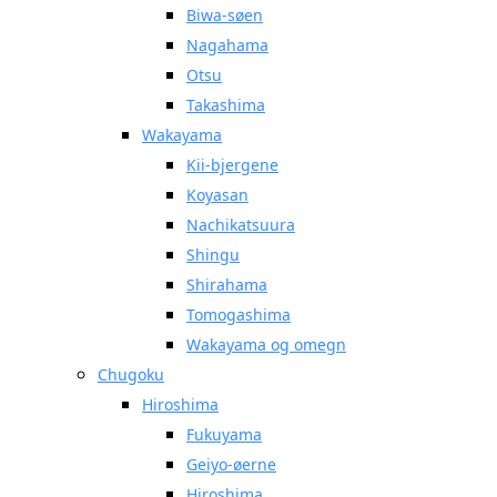
Biwa-søen
Nagahama
Otsu
Takashima
Wakayama
Kii-bjergene
Koyasan
Nachikatsuura
Shingu
Shirahama
Tomogashima
Wakayama og omegn
Chugoku
Hiroshima
Fukuyama
Geiyo-øerne
Hiroshima