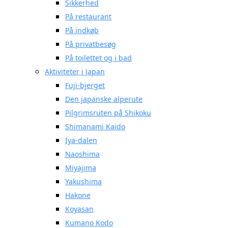
Sikkerhed
På restaurant
På indkøb
På privatbesøg
På toilettet og i bad
Aktiviteter i Japan
Fuji-bjerget
Den japanske alperute
Pilgrimsruten på Shikoku
Shimanami Kaido
Iya-dalen
Naoshima
Miyajima
Yakushima
Hakone
Koyasan
Kumano Kodo