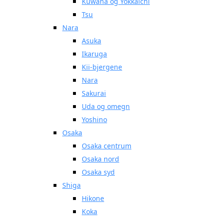
Kuwana og Yokkaichi
Tsu
Nara
Asuka
Ikaruga
Kii-bjergene
Nara
Sakurai
Uda og omegn
Yoshino
Osaka
Osaka centrum
Osaka nord
Osaka syd
Shiga
Hikone
Koka