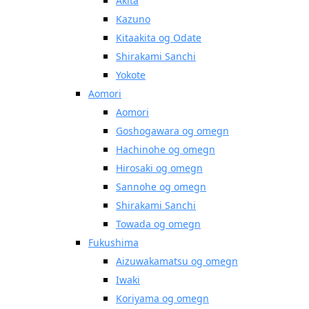
Akita
Kazuno
Kitaakita og Odate
Shirakami Sanchi
Yokote
Aomori
Aomori
Goshogawara og omegn
Hachinohe og omegn
Hirosaki og omegn
Sannohe og omegn
Shirakami Sanchi
Towada og omegn
Fukushima
Aizuwakamatsu og omegn
Iwaki
Koriyama og omegn