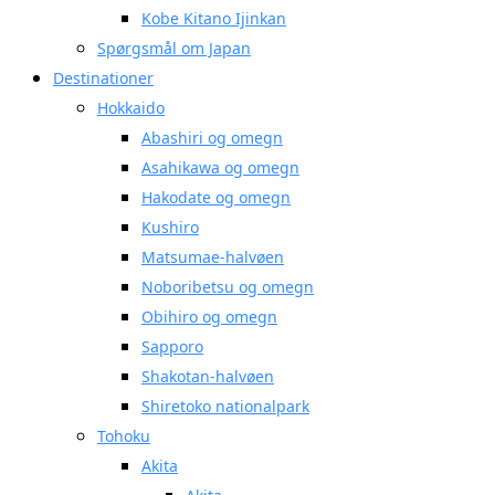
Kobe Kitano Ijinkan
Spørgsmål om Japan
Destinationer
Hokkaido
Abashiri og omegn
Asahikawa og omegn
Hakodate og omegn
Kushiro
Matsumae-halvøen
Noboribetsu og omegn
Obihiro og omegn
Sapporo
Shakotan-halvøen
Shiretoko nationalpark
Tohoku
Akita