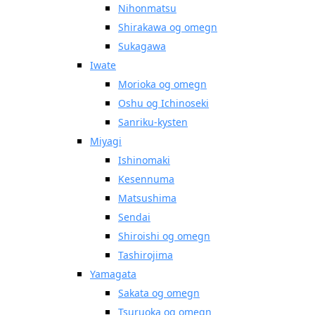
Nihonmatsu
Shirakawa og omegn
Sukagawa
Iwate
Morioka og omegn
Oshu og Ichinoseki
Sanriku-kysten
Miyagi
Ishinomaki
Kesennuma
Matsushima
Sendai
Shiroishi og omegn
Tashirojima
Yamagata
Sakata og omegn
Tsuruoka og omegn