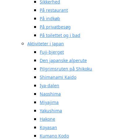
Sikkerhed
På restaurant
På indkøb
På privatbesøg
På toilettet og i bad
Aktiviteter i Japan
Fuji-bjerget
Den japanske alperute
Pilgrimsruten på Shikoku
Shimanami Kaido
Iya-dalen
Naoshima
Miyajima
Yakushima
Hakone
Koyasan
Kumano Kodo