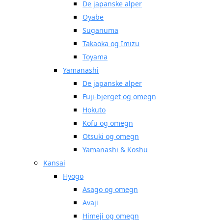
De japanske alper
Oyabe
Suganuma
Takaoka og Imizu
Toyama
Yamanashi
De japanske alper
Fuji-bjerget og omegn
Hokuto
Kofu og omegn
Otsuki og omegn
Yamanashi & Koshu
Kansai
Hyogo
Asago og omegn
Avaji
Himeji og omegn