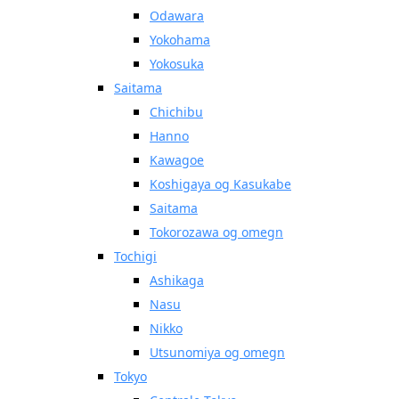
Odawara
Yokohama
Yokosuka
Saitama
Chichibu
Hanno
Kawagoe
Koshigaya og Kasukabe
Saitama
Tokorozawa og omegn
Tochigi
Ashikaga
Nasu
Nikko
Utsunomiya og omegn
Tokyo