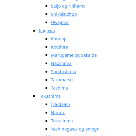
Saijo og Niihama
Shikokuchuo
Uwajima
Kagawa
Kanonji
Kotohira
Marugame og Sakaide
Naoshima
Shodoshima
Takamatsu
Teshima
Tokushima
Iya-dalen
Naruto
Tokushima
Yoshinogawa og omegn