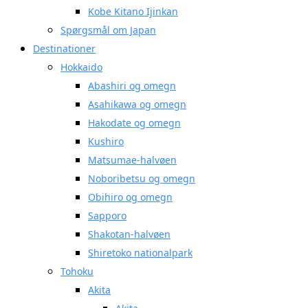
Kobe Kitano Ijinkan
Spørgsmål om Japan
Destinationer
Hokkaido
Abashiri og omegn
Asahikawa og omegn
Hakodate og omegn
Kushiro
Matsumae-halvøen
Noboribetsu og omegn
Obihiro og omegn
Sapporo
Shakotan-halvøen
Shiretoko nationalpark
Tohoku
Akita