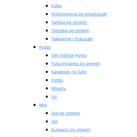
Kobe
Nishinomiya og Amagasaki
Tamba og omegn
Toyooka og omegn
Yokaierne i Fukusaki
Kyoto
Det sydlige Kyoto
Fukuchiyama og omegn
Kayabuki no Sato
Kyoto
Miyazu
Uji
Mie
Iga og omegn
Ise
Kumano og omegn