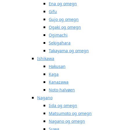
Ena og omegn
Gifu
Gujo og omegn
Ogaki og omegn
Ogimachi
Sekigahara
Takayama og omegn
Ishikawa
Hakusan
Kaga
Kanazawa
Noto-halvøen
Nagano
Iida og omegn
Matsumoto og omegn
Nagano og omegn
Suwa