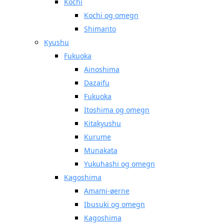
Kochi
Kochi og omegn
Shimanto
Kyushu
Fukuoka
Ainoshima
Dazaifu
Fukuoka
Itoshima og omegn
Kitakyushu
Kurume
Munakata
Yukuhashi og omegn
Kagoshima
Amami-øerne
Ibusuki og omegn
Kagoshima