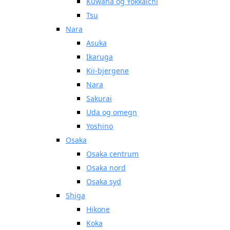
Kuwana og Yokkaichi
Tsu
Nara
Asuka
Ikaruga
Kii-bjergene
Nara
Sakurai
Uda og omegn
Yoshino
Osaka
Osaka centrum
Osaka nord
Osaka syd
Shiga
Hikone
Koka