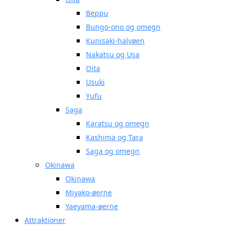
Beppu
Bungo-ono og omegn
Kunisaki-halvøen
Nakatsu og Usa
Oita
Usuki
Yufu
Saga
Karatsu og omegn
Kashima og Tara
Saga og omegn
Okinawa
Okinawa
Miyako-øerne
Yaeyama-øerne
Attraktioner