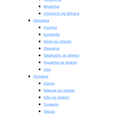
Miyajima
Onomichi og Mihara
Okayama
Inujima
Kurashiki
Niimi og omegn
Okayama
Takahashi og omegn
Tsuyama og omegn
Soja
Shimane
Izumo
Matsue og omegn
Oda og omegn
Tsuwano
Yasugi