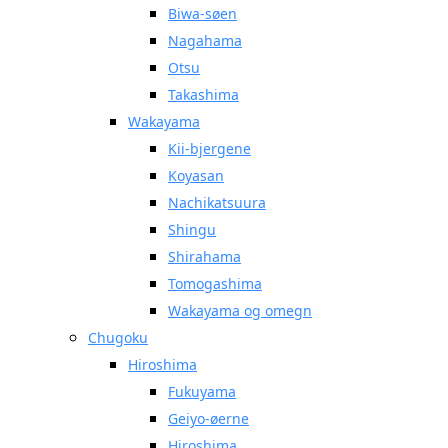
Biwa-søen
Nagahama
Otsu
Takashima
Wakayama
Kii-bjergene
Koyasan
Nachikatsuura
Shingu
Shirahama
Tomogashima
Wakayama og omegn
Chugoku
Hiroshima
Fukuyama
Geiyo-øerne
Hiroshima