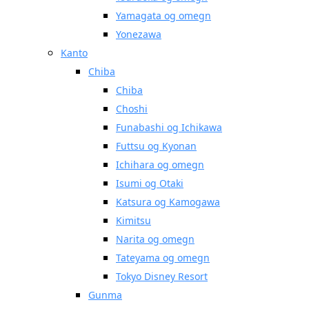
Yamagata og omegn
Yonezawa
Kanto
Chiba
Chiba
Choshi
Funabashi og Ichikawa
Futtsu og Kyonan
Ichihara og omegn
Isumi og Otaki
Katsura og Kamogawa
Kimitsu
Narita og omegn
Tateyama og omegn
Tokyo Disney Resort
Gunma