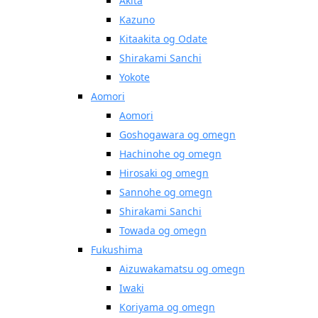
Akita
Kazuno
Kitaakita og Odate
Shirakami Sanchi
Yokote
Aomori
Aomori
Goshogawara og omegn
Hachinohe og omegn
Hirosaki og omegn
Sannohe og omegn
Shirakami Sanchi
Towada og omegn
Fukushima
Aizuwakamatsu og omegn
Iwaki
Koriyama og omegn