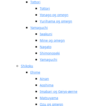
Tottori
Tottori
Yonago og omegn
Yurihama og omegn
Yamaguchi
Iwakuni
Mine og omegn
Nagato
Shimonoseki
Yamaguchi
Shikoku
Ehime
Ainan
Aoshima
Imabari og Geiyo-øerne
Matsuyama
Ozu og omegn