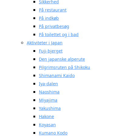
Sikkerhed
På restaurant
På indkøb
På privatbesøg
På toilettet og i bad
Aktiviteter i Japan
Fuji-bjerget
Den japanske alperute
Pilgrimsruten på Shikoku
Shimanami Kaido
Iya-dalen
Naoshima
Miyajima
Yakushima
Hakone
Koyasan
Kumano Kodo