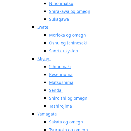
Nihonmatsu
Shirakawa og omegn
Sukagawa
Iwate
Morioka og omegn
Oshu og Ichinoseki
Sanriku-kysten
Miyagi
Ishinomaki
Kesennuma
Matsushima
Sendai
Shiroishi og omegn
Tashirojima
Yamagata
Sakata og omegn
Tsuruoka og omegn