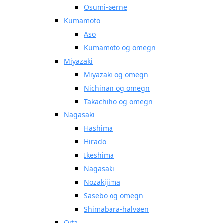
Osumi-øerne
Kumamoto
Aso
Kumamoto og omegn
Miyazaki
Miyazaki og omegn
Nichinan og omegn
Takachiho og omegn
Nagasaki
Hashima
Hirado
Ikeshima
Nagasaki
Nozakijima
Sasebo og omegn
Shimabara-halvøen
Oita