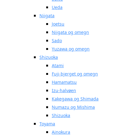
Ueda
Niigata
Joetsu
Niigata og omegn
Sado
Yuzawa og omegn
Shizuoka
Atami
Fuji-bjerget og omegn
Hamamatsu
Izu-halvøen
Kakegawa og Shimada
Numazu og Mishima
Shizuoka
Toyama
Ainokura