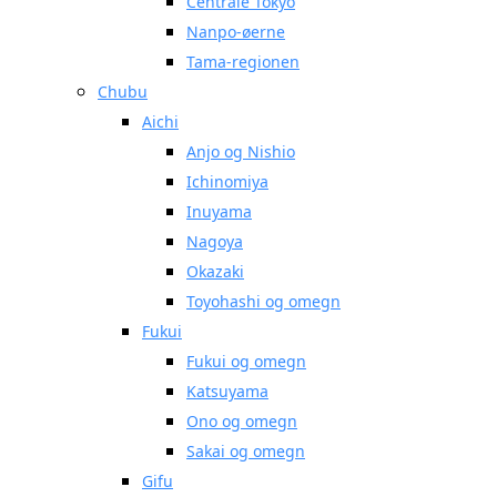
Centrale Tokyo
Nanpo-øerne
Tama-regionen
Chubu
Aichi
Anjo og Nishio
Ichinomiya
Inuyama
Nagoya
Okazaki
Toyohashi og omegn
Fukui
Fukui og omegn
Katsuyama
Ono og omegn
Sakai og omegn
Gifu