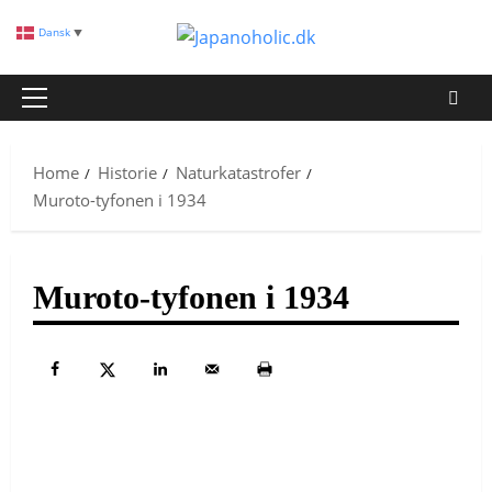
Skip
Dansk
▼
to
content
Primary
Menu
Home
Historie
Naturkatastrofer
Muroto-tyfonen i 1934
Muroto-tyfonen i 1934