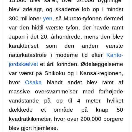
15.000 blev såret, over 34.000 bygninger
blev ødelagt, og skaderne løb op i mindst
300 millioner
yen
, så Muroto-tyfonen dermed
var den hidtil værste tyfon, der havde ramt
Japan i det 20. århundrede, mens den blev
karakteriset som den anden værste
naturkatastrofe i moderne tid efter
Kanto-
jordskælvet
et årti forinden.
Ødelæggelserne
var værst på Shikoku og i Kansai-regionen,
hvor
Osaka
blandt andet blev ramt af
massive oversvømmelser med forhøjede
vandstande på op til 4 meter, hvilket
dækkede et område på knap 50
kvadratkilometer, hvor over 200.000 borgere
blev gjort hjemløse.