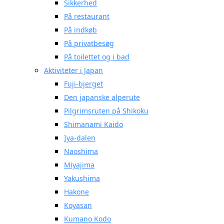
Sikkerhed
På restaurant
På indkøb
På privatbesøg
På toilettet og i bad
Aktiviteter i Japan
Fuji-bjerget
Den japanske alperute
Pilgrimsruten på Shikoku
Shimanami Kaido
Iya-dalen
Naoshima
Miyajima
Yakushima
Hakone
Koyasan
Kumano Kodo