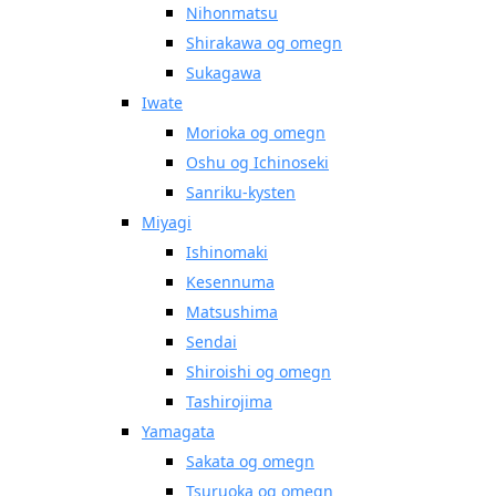
Nihonmatsu
Shirakawa og omegn
Sukagawa
Iwate
Morioka og omegn
Oshu og Ichinoseki
Sanriku-kysten
Miyagi
Ishinomaki
Kesennuma
Matsushima
Sendai
Shiroishi og omegn
Tashirojima
Yamagata
Sakata og omegn
Tsuruoka og omegn