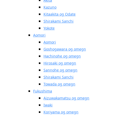
Akita
Kazuno
Kitaakita og Odate
Shirakami Sanchi
Yokote
Aomori
Aomori
Goshogawara og omegn
Hachinohe og omegn
Hirosaki og omegn
Sannohe og omegn
Shirakami Sanchi
Towada og omegn
Fukushima
Aizuwakamatsu og omegn
Iwaki
Koriyama og omegn