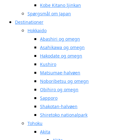
Kobe Kitano Ijinkan
Spørgsmål om Japan
Destinationer
Hokkaido
Abashiri og omegn
Asahikawa og omegn
Hakodate og omegn
Kushiro
Matsumae-halvøen
Noboribetsu og omegn
Obihiro og omegn
Sapporo
Shakotan-halvøen
Shiretoko nationalpark
Tohoku
Akita