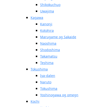
Shikokuchuo
Uwajima
Kagawa
Kanonji
Kotohira
Marugame og Sakaide
Naoshima
Shodoshima
Takamatsu
Teshima
Tokushima
Iya-dalen
Naruto
Tokushima
Yoshinogawa og omegn
Kochi