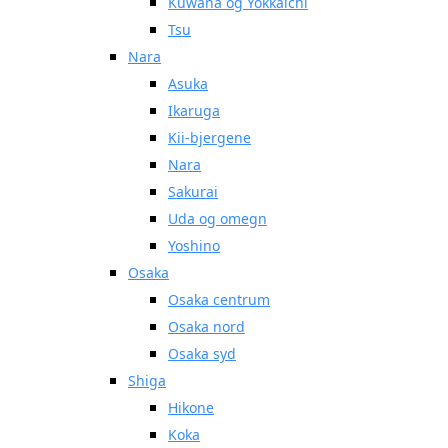
Kuwana og Yokkaichi
Tsu
Nara
Asuka
Ikaruga
Kii-bjergene
Nara
Sakurai
Uda og omegn
Yoshino
Osaka
Osaka centrum
Osaka nord
Osaka syd
Shiga
Hikone
Koka