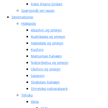
Kobe Kitano Ijinkan
Spørgsmål om Japan
Destinationer
Hokkaido
Abashiri og omegn
Asahikawa og omegn
Hakodate og omegn
Kushiro
Matsumae-halvøen
Noboribetsu og omegn
Obihiro og omegn
Sapporo
Shakotan-halvøen
Shiretoko nationalpark
Tohoku
Akita