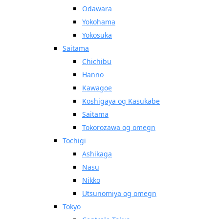
Odawara
Yokohama
Yokosuka
Saitama
Chichibu
Hanno
Kawagoe
Koshigaya og Kasukabe
Saitama
Tokorozawa og omegn
Tochigi
Ashikaga
Nasu
Nikko
Utsunomiya og omegn
Tokyo