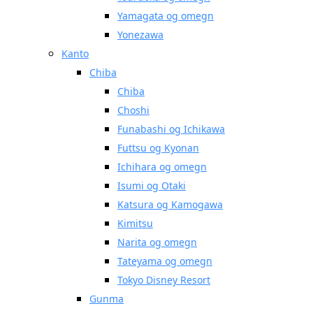
Yamagata og omegn
Yonezawa
Kanto
Chiba
Chiba
Choshi
Funabashi og Ichikawa
Futtsu og Kyonan
Ichihara og omegn
Isumi og Otaki
Katsura og Kamogawa
Kimitsu
Narita og omegn
Tateyama og omegn
Tokyo Disney Resort
Gunma