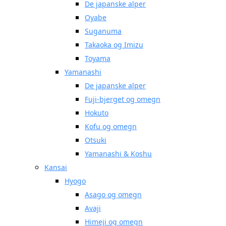
De japanske alper
Oyabe
Suganuma
Takaoka og Imizu
Toyama
Yamanashi
De japanske alper
Fuji-bjerget og omegn
Hokuto
Kofu og omegn
Otsuki
Yamanashi & Koshu
Kansai
Hyogo
Asago og omegn
Avaji
Himeji og omegn