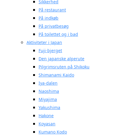
Sikkerhed
På restaurant
På indkøb
På privatbesøg
På toilettet og i bad
Aktiviteter i Japan
Fuji-bjerget
Den japanske alperute
Pilgrimsruten på Shikoku
Shimanami Kaido
Iya-dalen
Naoshima
Miyajima
Yakushima
Hakone
Koyasan
Kumano Kodo