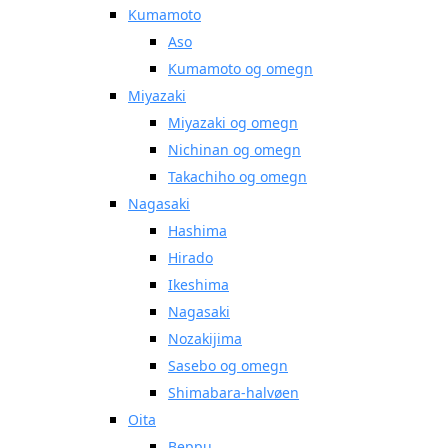
Kumamoto
Aso
Kumamoto og omegn
Miyazaki
Miyazaki og omegn
Nichinan og omegn
Takachiho og omegn
Nagasaki
Hashima
Hirado
Ikeshima
Nagasaki
Nozakijima
Sasebo og omegn
Shimabara-halvøen
Oita
Beppu