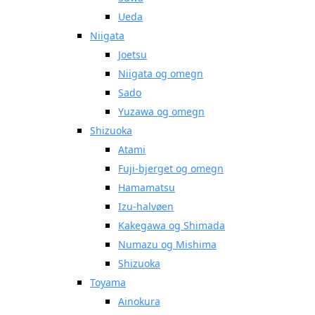
Ueda
Niigata
Joetsu
Niigata og omegn
Sado
Yuzawa og omegn
Shizuoka
Atami
Fuji-bjerget og omegn
Hamamatsu
Izu-halvøen
Kakegawa og Shimada
Numazu og Mishima
Shizuoka
Toyama
Ainokura