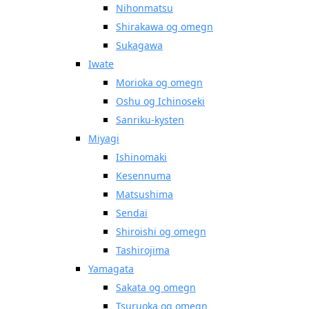
Nihonmatsu
Shirakawa og omegn
Sukagawa
Iwate
Morioka og omegn
Oshu og Ichinoseki
Sanriku-kysten
Miyagi
Ishinomaki
Kesennuma
Matsushima
Sendai
Shiroishi og omegn
Tashirojima
Yamagata
Sakata og omegn
Tsuruoka og omegn