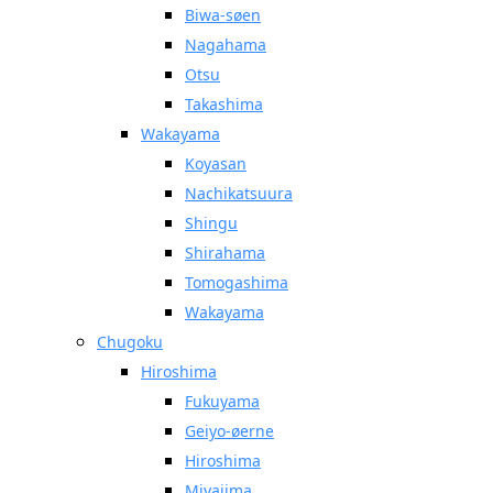
Biwa-søen
Nagahama
Otsu
Takashima
Wakayama
Koyasan
Nachikatsuura
Shingu
Shirahama
Tomogashima
Wakayama
Chugoku
Hiroshima
Fukuyama
Geiyo-øerne
Hiroshima
Miyajima