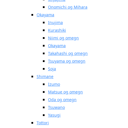
Onomichi og Mihara
Okayama
Inujima
Kurashiki
Niimi og omegn
Okayama
Takahashi og omegn
Tsuyama og omegn
Soja
Shimane
Izumo
Matsue og omegn
Oda og omegn
Tsuwano
Yasugi
Tottori