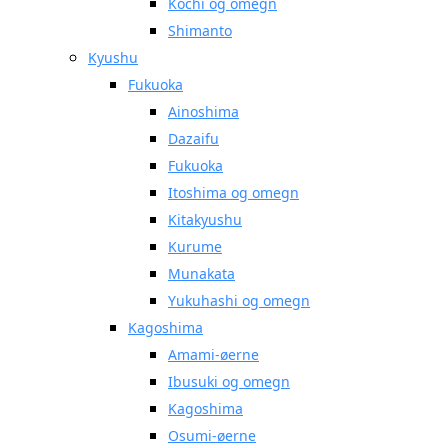
Kochi og omegn
Shimanto
Kyushu
Fukuoka
Ainoshima
Dazaifu
Fukuoka
Itoshima og omegn
Kitakyushu
Kurume
Munakata
Yukuhashi og omegn
Kagoshima
Amami-øerne
Ibusuki og omegn
Kagoshima
Osumi-øerne