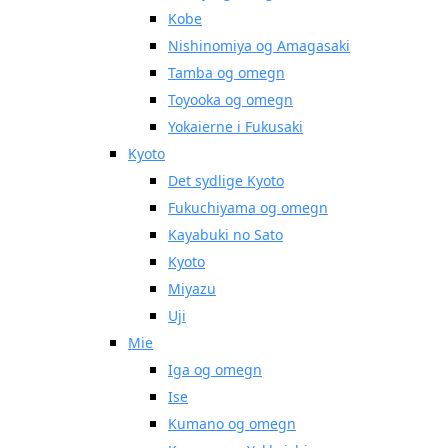
Kobe
Nishinomiya og Amagasaki
Tamba og omegn
Toyooka og omegn
Yokaierne i Fukusaki
Kyoto
Det sydlige Kyoto
Fukuchiyama og omegn
Kayabuki no Sato
Kyoto
Miyazu
Uji
Mie
Iga og omegn
Ise
Kumano og omegn