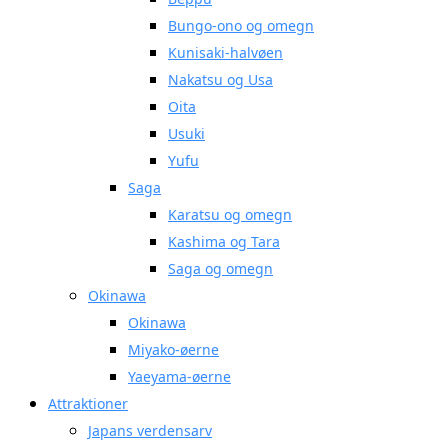
Bungo-ono og omegn
Kunisaki-halvøen
Nakatsu og Usa
Oita
Usuki
Yufu
Saga
Karatsu og omegn
Kashima og Tara
Saga og omegn
Okinawa
Okinawa
Miyako-øerne
Yaeyama-øerne
Attraktioner
Japans verdensarv