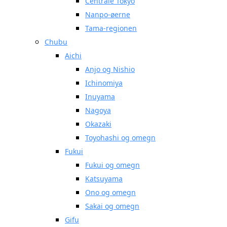
Centrale Tokyo
Nanpo-øerne
Tama-regionen
Chubu
Aichi
Anjo og Nishio
Ichinomiya
Inuyama
Nagoya
Okazaki
Toyohashi og omegn
Fukui
Fukui og omegn
Katsuyama
Ono og omegn
Sakai og omegn
Gifu