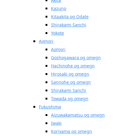
Akita
Kazuno
Kitaakita og Odate
Shirakami Sanchi
Yokote
Aomori
Aomori
Goshogawara og omegn
Hachinohe og omegn
Hirosaki og omegn
Sannohe og omegn
Shirakami Sanchi
Towada og omegn
Fukushima
Aizuwakamatsu og omegn
Iwaki
Koriyama og omegn