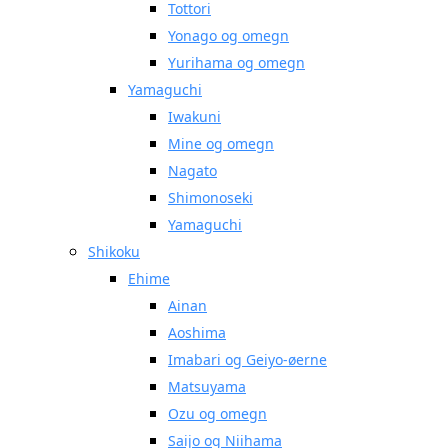
Tottori
Yonago og omegn
Yurihama og omegn
Yamaguchi
Iwakuni
Mine og omegn
Nagato
Shimonoseki
Yamaguchi
Shikoku
Ehime
Ainan
Aoshima
Imabari og Geiyo-øerne
Matsuyama
Ozu og omegn
Saijo og Niihama