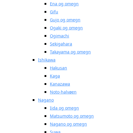
Ena og omegn
Gifu
Gujo og omegn
Ogaki og omegn
Ogimachi
Sekigahara
Takayama og omegn
Ishikawa
Hakusan
Kaga
Kanazawa
Noto-halvøen
Nagano
Iida og omegn
Matsumoto og omegn
Nagano og omegn
Suwa